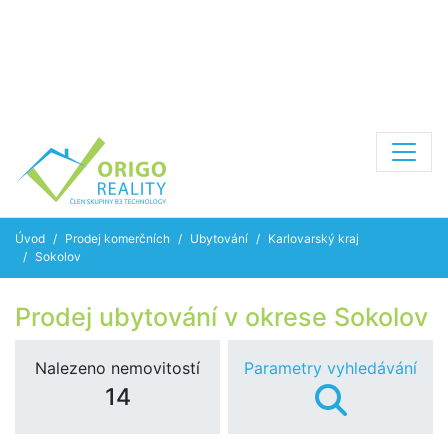
Úvod
Prodej komerčních
Ubytování
Karlovarský kraj
Sokolov
Prodej ubytování v okrese Sokolov
Nalezeno nemovitostí
Parametry vyhledávání
14