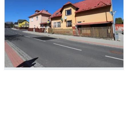
Prodej ubytování, Habartov, Vítězná,
2
330 m
Vítězná, Habartov
Dumrealit.cz
4 790 000 Kč
/za nemovitost