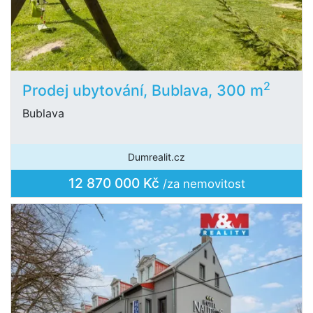
2
Prodej ubytování, Bublava, 300 m
Bublava
Dumrealit.cz
12 870 000 Kč
/za nemovitost