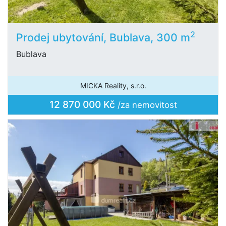
2
Prodej ubytování, Bublava, 300 m
Bublava
MICKA Reality, s.r.o.
12 870 000 Kč
/za nemovitost