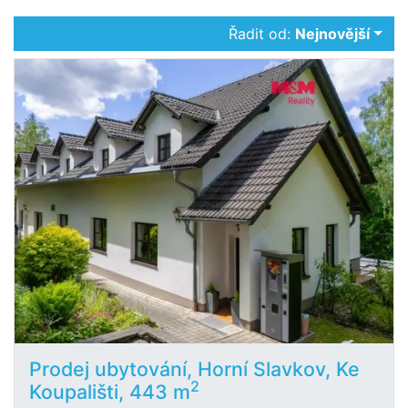
Řadit od:
Nejnovější
Prodej ubytování, Horní Slavkov, Ke
2
Koupališti, 443 m