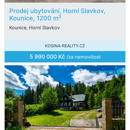
Prodej ubytování, Horní Slavkov,
2
Kounice, 1200 m
Kounice, Horní Slavkov
KOSINA-REALITY.CZ
5 990 000 Kč
/za nemovitost