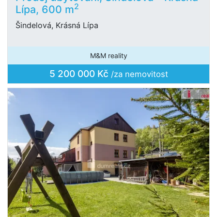
2
Lípa, 600 m
Šindelová, Krásná Lípa
M&M reality
5 200 000 Kč
/za nemovitost