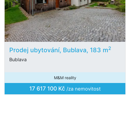
2
Prodej ubytování, Bublava, 183 m
Bublava
M&M reality
17 617 100 Kč
/za nemovitost