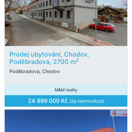
Prodej ubytování, Chodov,
2
Poděbradova, 2700 m
Poděbradova, Chodov
M&M reality
24 999 000 Kč
/za nemovitost