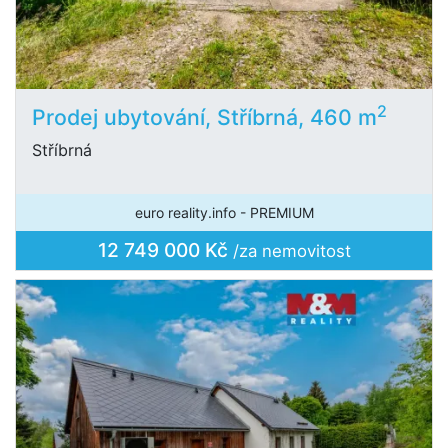
2
Prodej ubytování, Stříbrná, 460 m
Stříbrná
euro reality.info - PREMIUM
12 749 000 Kč
/za nemovitost