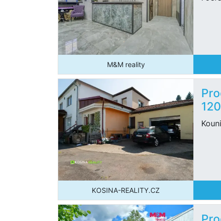
M&M reality
Pro
12
Kouni
KOSINA-REALITY.CZ
Pro