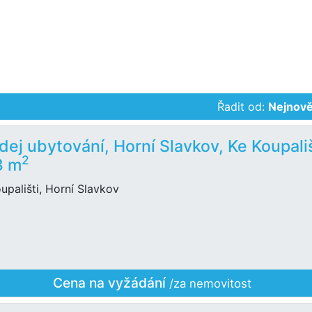
Řadit od:
Nejnově
dej ubytování, Horní Slavkov, Ke Koupališ
2
3 m
upališti, Horní Slavkov
Cena na vyžádání
/za nemovitost