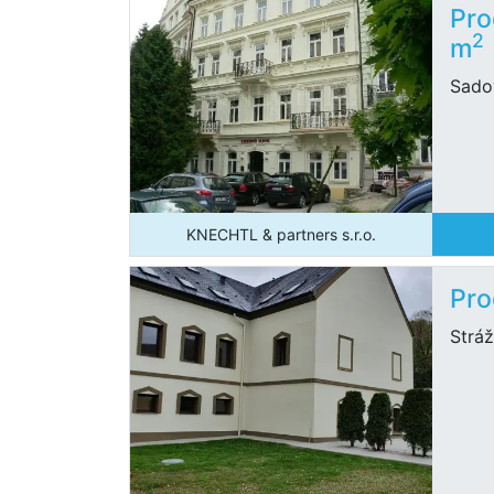
Pro
2
m
Sado
KNECHTL & partners s.r.o.
Pro
Stráž