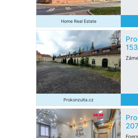
Home Real Estate
Pro
15
Záme
Prokonzulta.cz
Pro
20
Foers