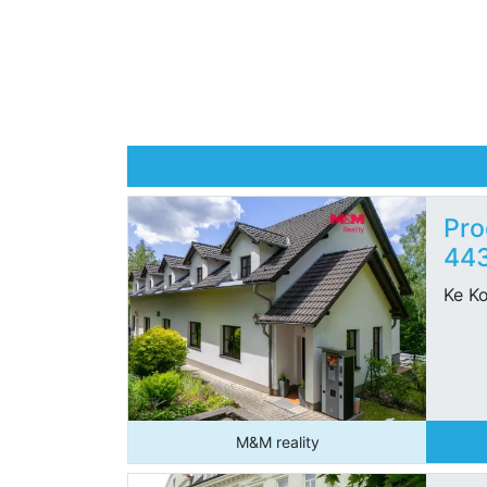
Pro
44
Ke Ko
M&M reality