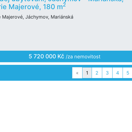
2
ie Majerové, 180 m
e Majerové, Jáchymov, Mariánská
5 720 000 Kč
/za nemovitost
Previous
«
1
2
3
4
5