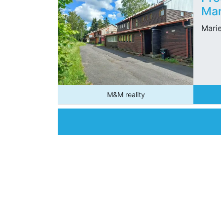
Mar
Mari
M&M reality