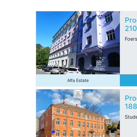
Pro
21
Foers
Alfa Estate
Pro
18
Stude