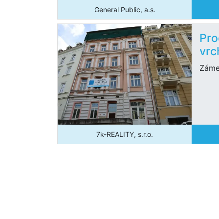
General Public, a.s.
Pro
vrc
Záme
7k-REALITY, s.r.o.