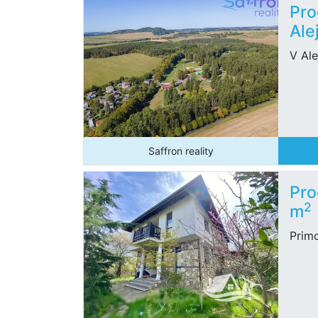
Pro
Ale
V Ale
Saffron reality
Pro
2
m
Prim