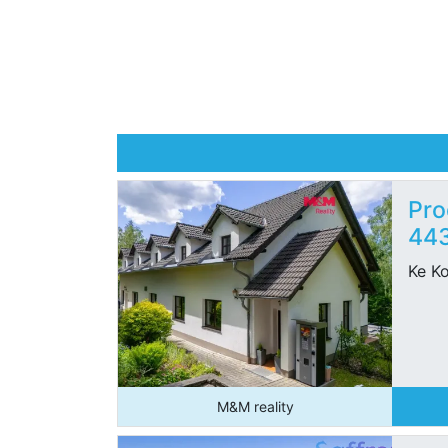
Pro
44
Ke Ko
M&M reality