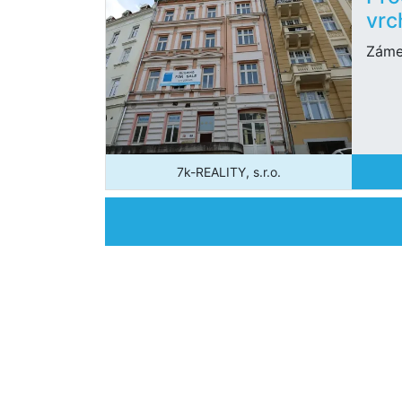
vrc
Záme
7k-REALITY, s.r.o.