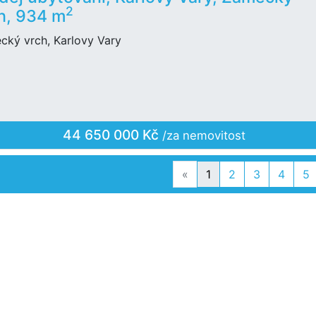
2
h, 934 m
cký vrch, Karlovy Vary
44 650 000 Kč
/za nemovitost
Previous
«
1
2
3
4
5