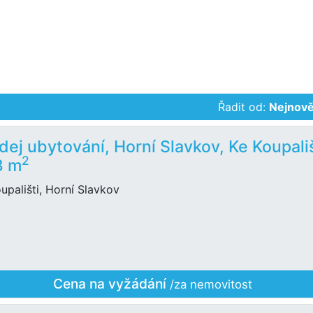
Řadit od:
Nejnově
dej ubytování, Horní Slavkov, Ke Koupališ
2
3 m
upališti, Horní Slavkov
Cena na vyžádání
/za nemovitost