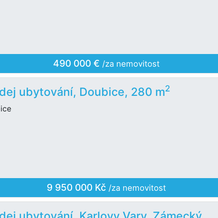
490 000 €
/za nemovitost
2
dej ubytování, Doubice, 280 m
ice
9 950 000 Kč
/za nemovitost
dej ubytování, Karlovy Vary, Zámecký