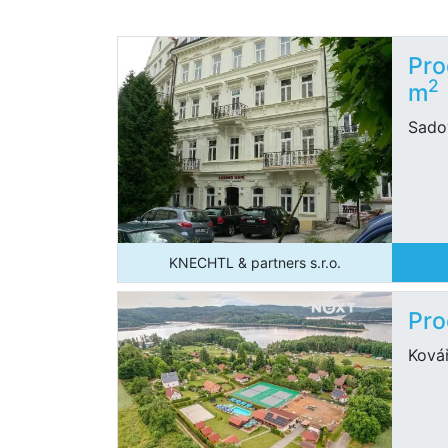
Pro
2
m
Sado
KNECHTL & partners s.r.o.
Pro
Ková