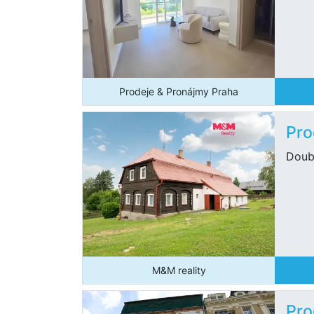
Prodeje & Pronájmy Praha
Pro
Doub
M&M reality
Pro