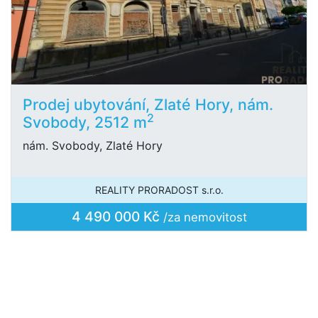
Prodej ubytování, Zlaté Hory, nám.
2
Svobody, 2512 m
nám. Svobody, Zlaté Hory
REALITY PRORADOST s.r.o.
4 490 000 Kč
/za nemovitost