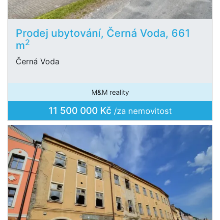
Prodej ubytování, Černá Voda, 661
2
m
Černá Voda
M&M reality
11 500 000 Kč
/za nemovitost