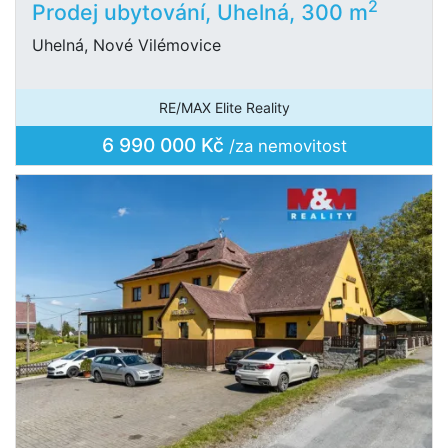
2
Prodej ubytování, Uhelná, 300 m
Uhelná, Nové Vilémovice
RE/MAX Elite Reality
6 990 000 Kč
/za nemovitost