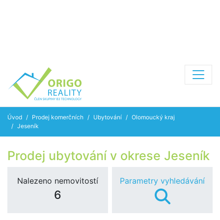
Úvod
Prodej komerčních
Ubytování
Olomoucký kraj
Jeseník
Prodej ubytování v okrese Jeseník
Nalezeno nemovitostí
Parametry vyhledávání
6