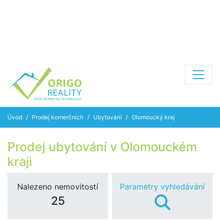
Úvod
Prodej komerčních
Ubytování
Olomoucký kraj
Prodej ubytování v Olomouckém
kraji
Nalezeno nemovitostí
Parametry vyhledávání
25