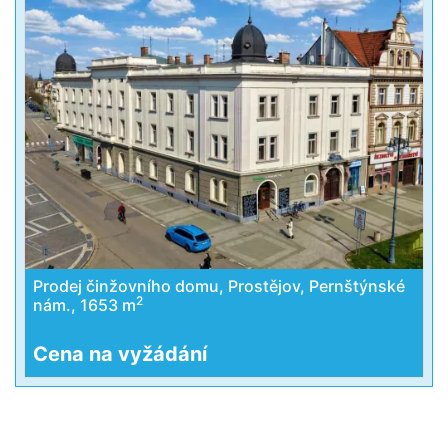
Prodej činžovního domu, Prostějov, Pernštýnské
2
nám., 1653 m
Cena na vyžádání