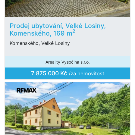
Prodej ubytování, Velké Losiny,
2
Komenského, 169 m
Komenského, Velké Losiny
Areality Vysočina s.r.o.
7 875 000 Kč
/za nemovitost