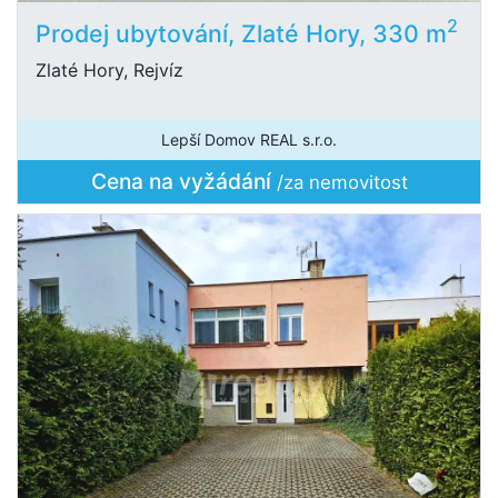
2
Prodej ubytování, Zlaté Hory, 330 m
Zlaté Hory, Rejvíz
Lepší Domov REAL s.r.o.
Cena na vyžádání
/za nemovitost