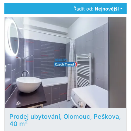
Řadit od:
Nejnovější
Prodej ubytování, Olomouc, Peškova,
2
40 m