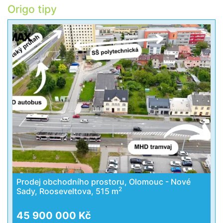
Origo tipy
Prodej obchodního prostoru, Olomouc - Nové
2
Sady, Rooseveltova, 515 m
45 900 000 Kč