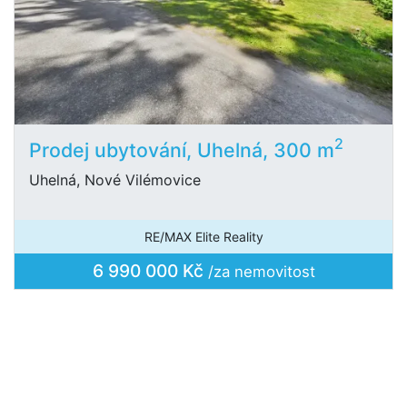
2
Prodej ubytování, Uhelná, 300 m
Uhelná, Nové Vilémovice
RE/MAX Elite Reality
6 990 000 Kč
/za nemovitost