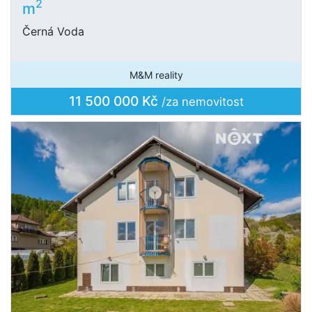
2
m
Černá Voda
M&M reality
11 500 000 Kč
/za nemovitost