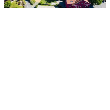
Prodej ubytování, Vikýřovice,
2
Petrovská, 1063 m
Petrovská, Vikýřovice
QARA, s.r.o.
34 990 000 Kč
/za nemovitost