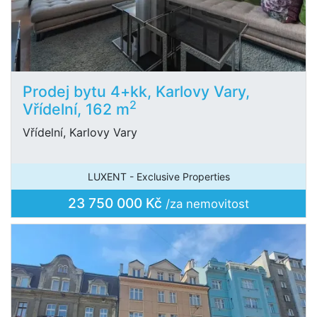
Prodej bytu 4+kk, Karlovy Vary,
2
Vřídelní, 162 m
Vřídelní, Karlovy Vary
LUXENT - Exclusive Properties
23 750 000 Kč
/za nemovitost