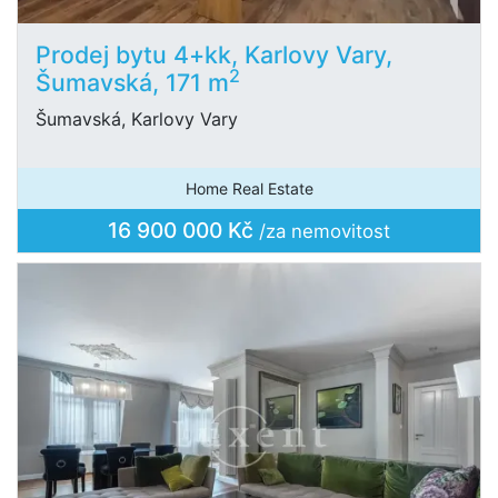
Prodej bytu 4+kk, Karlovy Vary,
2
Šumavská, 171 m
Šumavská, Karlovy Vary
Home Real Estate
16 900 000 Kč
/za nemovitost