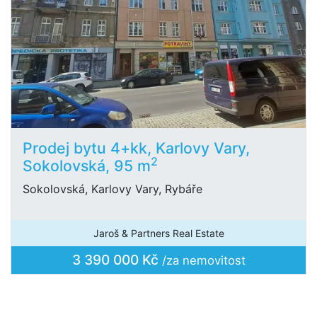
Prodej bytu 4+kk, Karlovy Vary,
2
Sokolovská, 95 m
Sokolovská, Karlovy Vary, Rybáře
Jaroš & Partners Real Estate
3 390 000 Kč
/za nemovitost