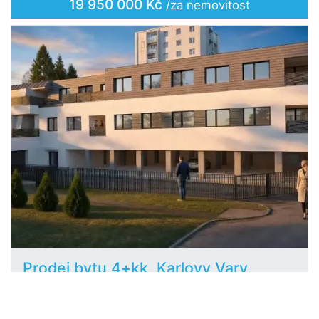
19 950 000 Kč
/za nemovitost
Prodej bytu 4+kk, Karlovy Vary,
2
Krymská, 84 m
Krymská, Karlovy Vary