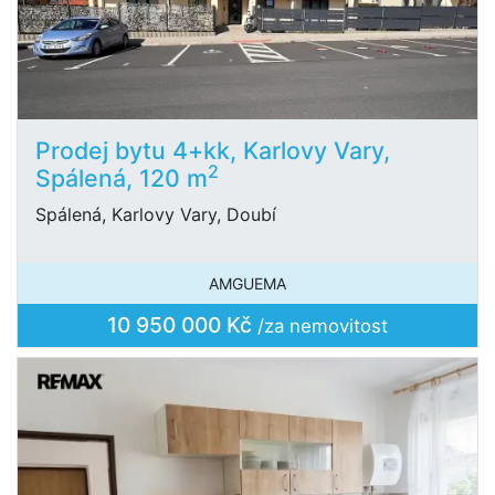
Prodej bytu 4+kk, Karlovy Vary,
2
Spálená, 120 m
Spálená, Karlovy Vary, Doubí
AMGUEMA
10 950 000 Kč
/za nemovitost