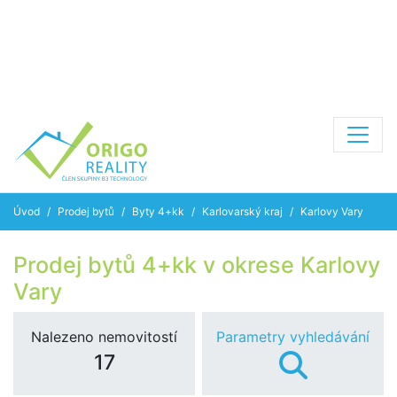
Úvod
Prodej bytů
Byty 4+kk
Karlovarský kraj
Karlovy Vary
Prodej bytů 4+kk v okrese Karlovy
Vary
Nalezeno nemovitostí
Parametry vyhledávání
17