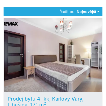
Řadit od:
Nejnovější
Prodej bytu 4+kk, Karlovy Vary,
2
Libušina, 171 m