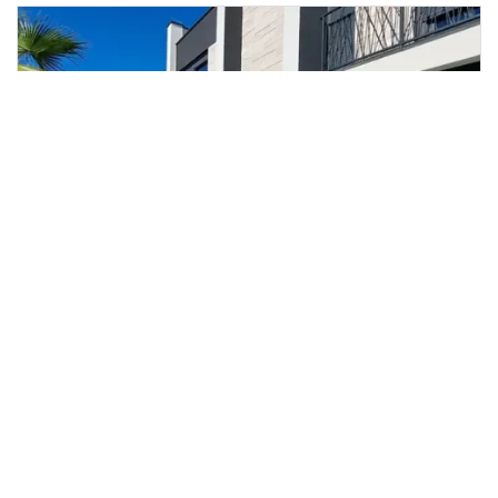
Prodej bytu 4+kk, Privlaka,
2
Chorvatsko, 99 m
Privlaka