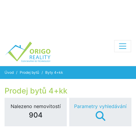
Úvod
Prodej bytů
Byty 4+kk
Prodej bytů 4+kk
Nalezeno nemovitostí
Parametry vyhledávání
904