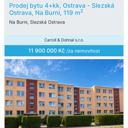
Prodej bytu 4+kk, Ostrava - Slezská
2
Ostrava, Na Burni, 119 m
Na Burni, Slezská Ostrava
Carroll & Dohnal s.r.o.
11 900 000 Kč
/za nemovitost