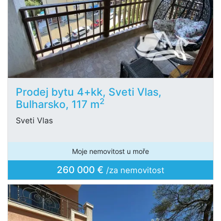
Prodej bytu 4+kk, Sveti Vlas,
2
Bulharsko, 117 m
Sveti Vlas
Moje nemovitost u moře
260 000 €
/za nemovitost