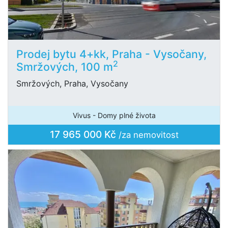
Prodej bytu 4+kk, Praha - Vysočany,
2
Smržových, 100 m
Smržových, Praha, Vysočany
Vivus - Domy plné života
17 965 000 Kč
/za nemovitost