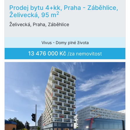
Prodej bytu 4+kk, Praha - Záběhlice,
2
Želivecká, 95 m
Želivecká, Praha, Záběhlice
Vivus - Domy plné života
13 476 000 Kč
/za nemovitost