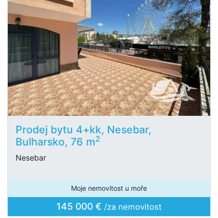
Prodej bytu 4+kk, Nesebar,
2
Bulharsko, 76 m
Nesebar
Moje nemovitost u moře
145 000 €
/za nemovitost