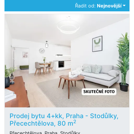
Řadit od:
Nejnovější
Prodej bytu 4+kk, Praha - Stodůlky,
2
Přecechtělova, 80 m
Přecechtělova, Praha, Stodůlky