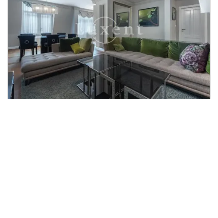
Prodej bytu 4+kk, Karlovy Vary,
2
Vřídelní, 162 m
Vřídelní, Karlovy Vary
LUXENT - Exclusive Properties
23 750 000 Kč
/za nemovitost