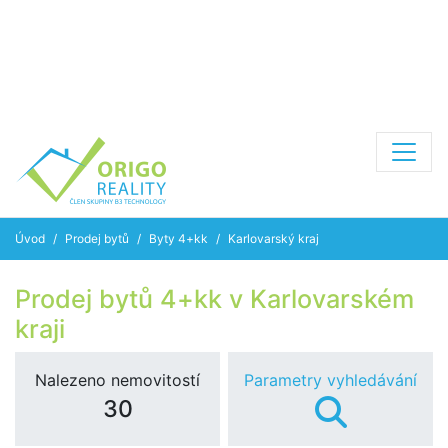
Úvod
Prodej bytů
Byty 4+kk
Karlovarský kraj
Prodej bytů 4+kk v Karlovarském
kraji
Nalezeno nemovitostí
Parametry vyhledávání
30