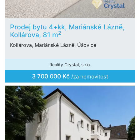
Prodej bytu 4+kk, Mariánské Lázně,
2
Kollárova, 81 m
Kollárova, Mariánské Lázně, Úšovice
Reality Crystal, s.r.o.
3 700 000 Kč
/za nemovitost