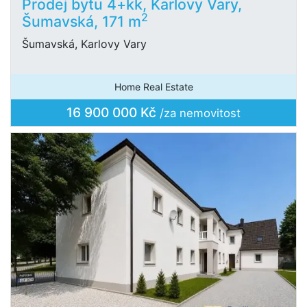
Prodej bytu 4+kk, Karlovy Vary,
2
Šumavská, 171 m
Šumavská, Karlovy Vary
Home Real Estate
16 900 000 Kč
/za nemovitost