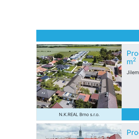
Pro
2
m
Jile
N.K.REAL Brno s.r.o.
Pro