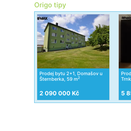
Origo tipy
Prodej bytu 2+1, Domašov u
Prod
2
Šternberka, 59 m
Trnk
2 090 000 Kč
5 8