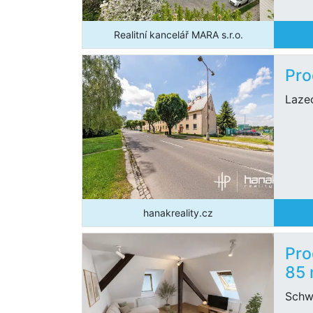
Realitní kancelář MARA s.r.o.
Pro
Laze
hanakreality.cz
Pro
85
Schw