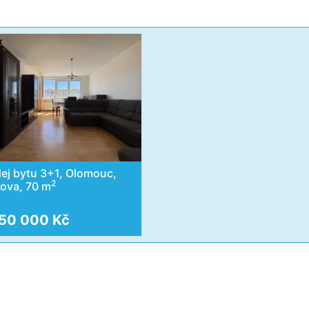
ej bytu 3+1, Olomouc,
2
ova, 70 m
50 000 Kč