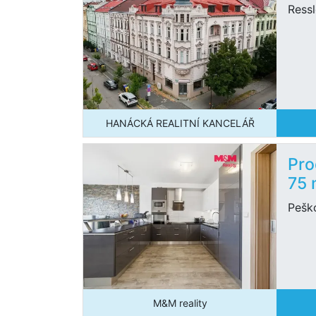
Ress
HANÁCKÁ REALITNÍ KANCELÁŘ
Pro
75
Pešk
M&M reality