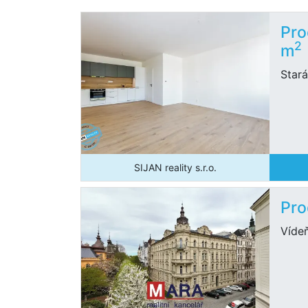
Pro
2
m
Star
SIJAN reality s.r.o.
Pro
Víde