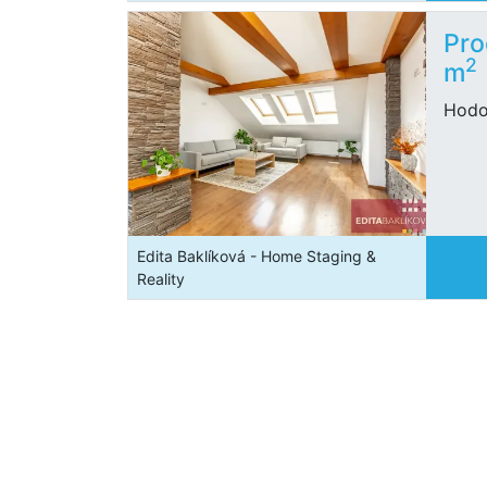
Pro
2
m
Hodo
Edita Baklíková - Home Staging &
Reality