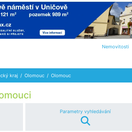
Nemovitosti
cký kraj
Olomouc
Olomouc
lomouci
Parametry vyhledávání