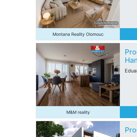
Montana Reality Olomouc
Pro
Ham
Edua
M&M reality
Pro