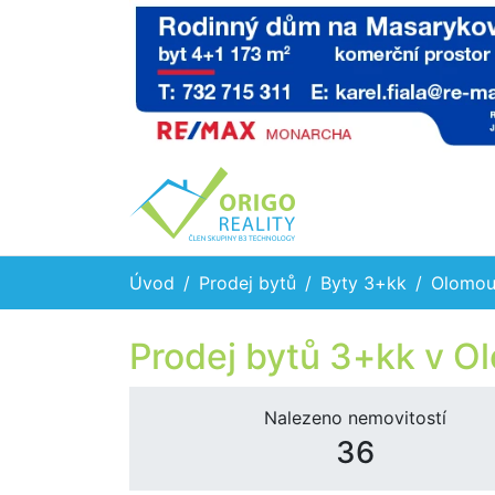
Úvod
Prodej bytů
Byty 3+kk
Olomou
Prodej bytů 3+kk v O
Nalezeno nemovitostí
36