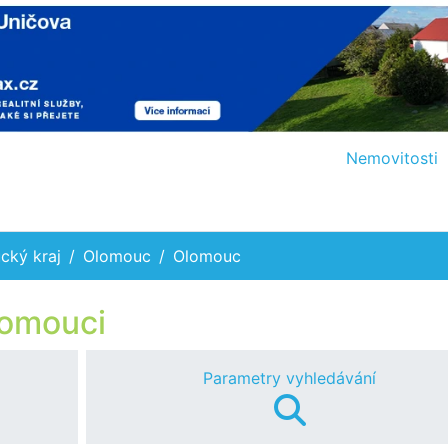
Nemovitosti
cký kraj
Olomouc
Olomouc
lomouci
Parametry vyhledávání