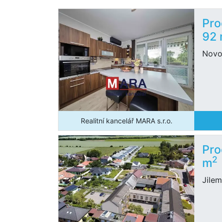
Pro
92
Novo
Realitní kancelář MARA s.r.o.
Pro
2
m
Jile