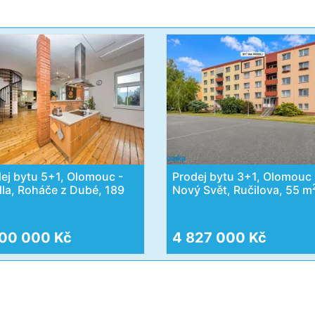
ej bytu 5+1, Olomouc -
Prodej bytu 3+1, Olomouc 
dla, Roháče z Dubé, 189
Nový Svět, Ručilova, 55 m
00 000 Kč
4 827 000 Kč