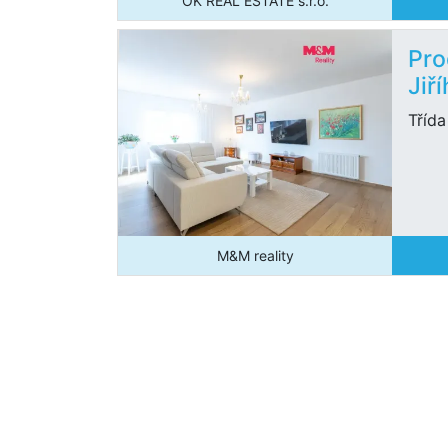
OK REAL ESTATE s.r.o.
Pro
Jiř
Třída
M&M reality