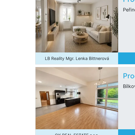
Peři
LB Reality Mgr. Lenka Bittnerová
Pro
Bílk