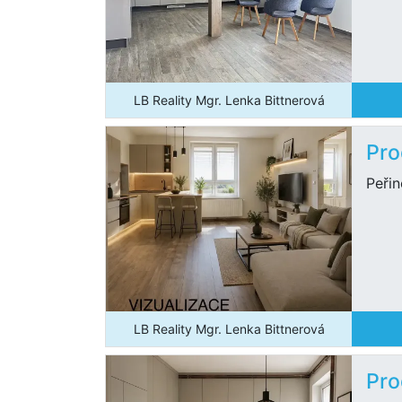
LB Reality Mgr. Lenka Bittnerová
Pro
Peři
LB Reality Mgr. Lenka Bittnerová
Pro