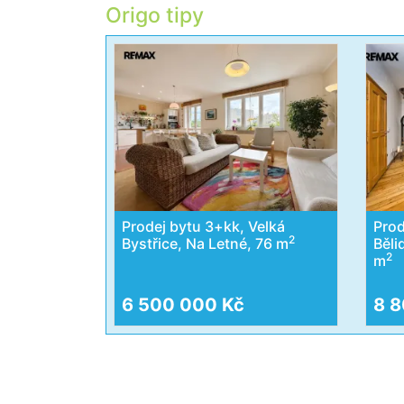
Origo tipy
Prodej bytu 3+kk, Velká
Prod
2
Bystřice, Na Letné, 76 m
Běli
2
m
6 500 000 Kč
8 8