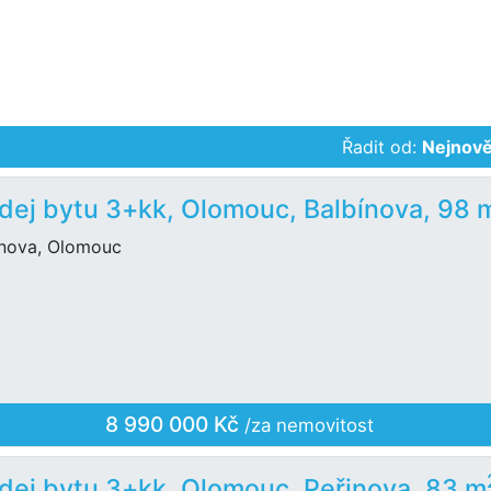
Řadit od:
Nejnově
dej bytu 3+kk, Olomouc, Balbínova, 98 
ínova, Olomouc
8 990 000 Kč
/za nemovitost
dej bytu 3+kk, Olomouc, Peřinova, 83 m