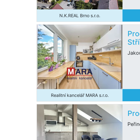
N.K.REAL Brno s.r.o.
Pro
Stř
Jako
Realitní kancelář MARA s.r.o.
Pro
Peři