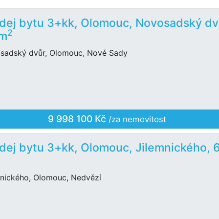
dej bytu 3+kk, Olomouc, Novosadský dv
2
 m
sadský dvůr, Olomouc, Nové Sady
9 998 100 Kč
/za nemovitost
dej bytu 3+kk, Olomouc, Jilemnického, 
mnického, Olomouc, Nedvězí