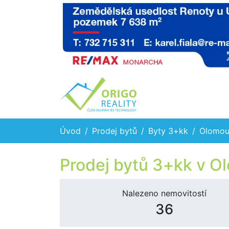
Úvod
Prodej bytů
Byty 3+kk
Olomou
Prodej bytů 3+kk v O
Nalezeno nemovitostí
36