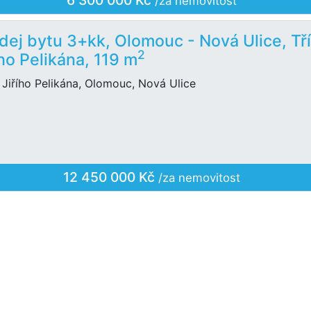
6 300 000 Kč
/za nemovitost
dej bytu 3+kk, Olomouc - Nová Ulice, Tř
2
ího Pelikána, 119 m
 Jiřího Pelikána, Olomouc, Nová Ulice
12 450 000 Kč
/za nemovitost