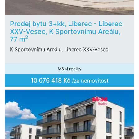
Prodej bytu 3+kk, Liberec - Liberec
XXV-Vesec, K Sportovnímu Areálu,
2
77 m
K Sportovnímu Areálu, Liberec XXV-Vesec
M&M reality
10 076 418 Kč
/za nemovitost