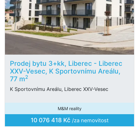
Prodej bytu 3+kk, Liberec - Liberec
XXV-Vesec, K Sportovnímu Areálu,
2
77 m
K Sportovnímu Areálu, Liberec XXV-Vesec
M&M reality
10 076 418 Kč
/za nemovitost