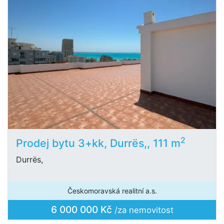
2
Prodej bytu 3+kk, Durrës,, 111 m
Durrës,
Českomoravská realitní a.s.
6 000 000 Kč
/za nemovitost