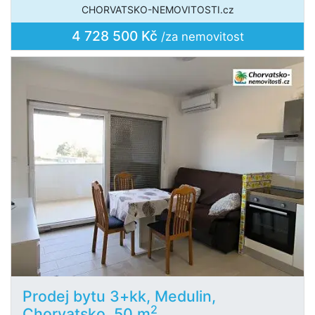
CHORVATSKO-NEMOVITOSTI.cz
4 728 500 Kč
/za nemovitost
Prodej bytu 3+kk, Medulin,
2
Chorvatsko, 50 m