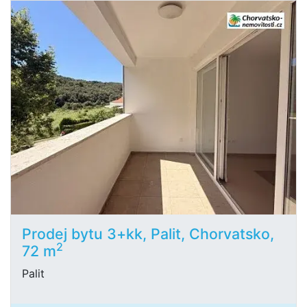
Prodej bytu 3+kk, Palit, Chorvatsko,
2
72 m
Palit