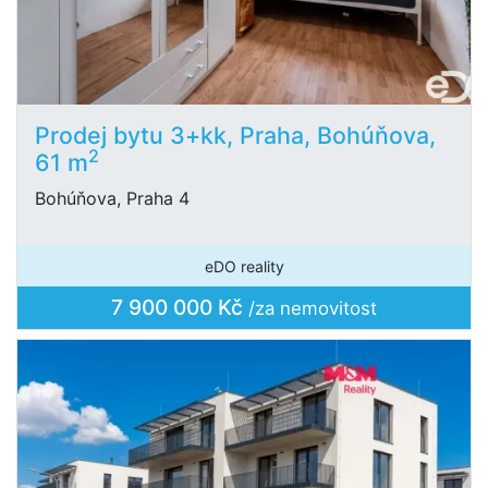
Prodej bytu 3+kk, Praha, Bohúňova,
2
61 m
Bohúňova, Praha 4
eDO reality
7 900 000 Kč
/za nemovitost