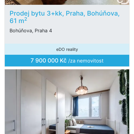
Prodej bytu 3+kk, Praha, Bohúňova,
2
61 m
Bohúňova, Praha 4
eDO reality
7 900 000 Kč
/za nemovitost