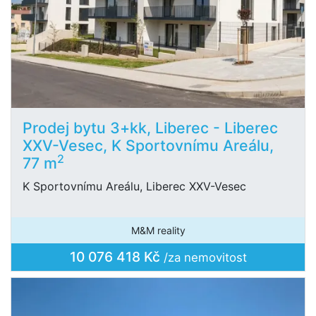
Prodej bytu 3+kk, Liberec - Liberec
XXV-Vesec, K Sportovnímu Areálu,
2
77 m
K Sportovnímu Areálu, Liberec XXV-Vesec
M&M reality
10 076 418 Kč
/za nemovitost