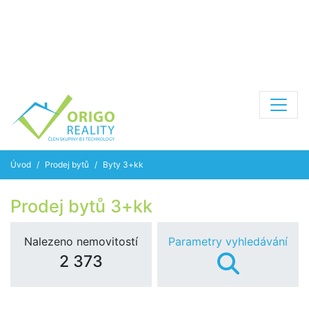
Úvod
Prodej bytů
Byty 3+kk
Prodej bytů 3+kk
Nalezeno nemovitostí
Parametry vyhledávání
2 373