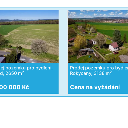
ej pozemku pro bydlení,
Prodej pozemku pro bydlen
2
2
id, 2650 m
Rokycany, 3138 m
00 000 Kč
Cena na vyžádání