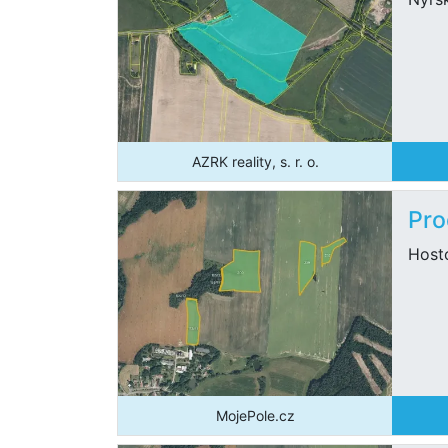
AZRK reality, s. r. o.
Pro
Host
MojePole.cz