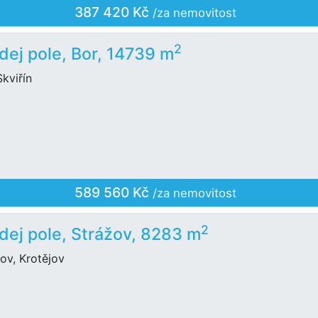
387 420 Kč
/za nemovitost
2
dej pole, Bor, 14739 m
Skviřín
589 560 Kč
/za nemovitost
2
dej pole, Strážov, 8283 m
ov, Krotějov