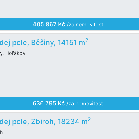
405 867 Kč
/za nemovitost
2
dej pole, Běšiny, 14151 m
ny, Hořákov
636 795 Kč
/za nemovitost
2
dej pole, Zbiroh, 18234 m
oh