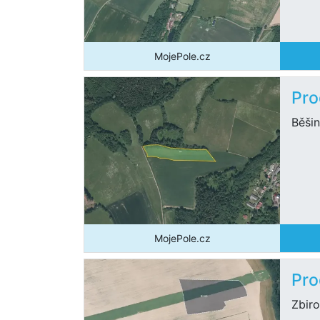
MojePole.cz
Pro
Běši
MojePole.cz
Pro
Zbir