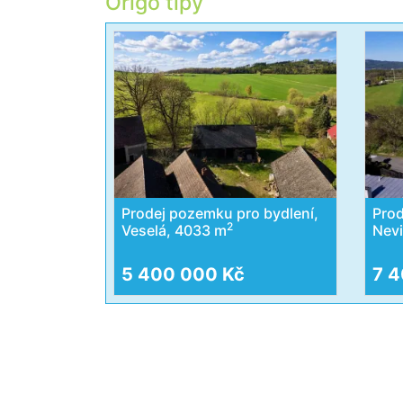
Origo tipy
Prodej pozemku pro bydlení,
Prod
2
Veselá, 4033 m
Nev
5 400 000 Kč
7 4