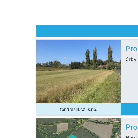
Pro
Srby
fondrealit.cz, s.r.o.
Pro
Nýrs