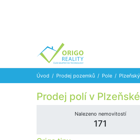
Úvod
Prodej pozemků
Pole
Plzeňský
Prodej polí v Plzeňské
Nalezeno nemovitostí
171