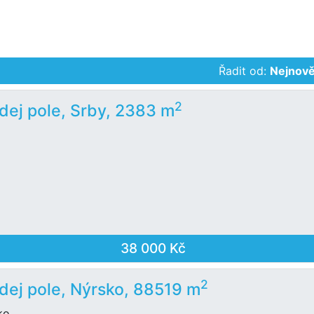
Řadit od:
Nejnově
2
dej pole, Srby, 2383 m
38 000 Kč
2
dej pole, Nýrsko, 88519 m
ko