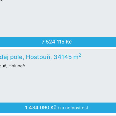
7 524 115 Kč
2
dej pole, Hostouň, 34145 m
ouň, Holubeč
1 434 090 Kč
/za nemovitost