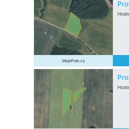
Pro
Host
MojePole.cz
Pro
Host