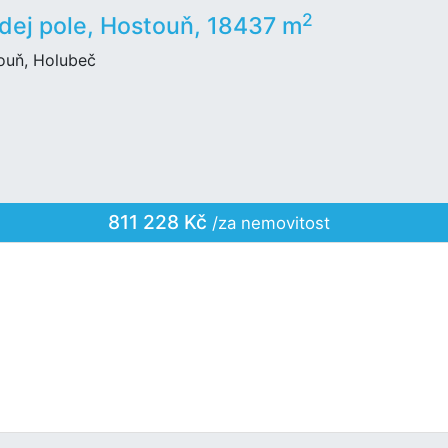
2
dej pole, Hostouň, 18437 m
ouň, Holubeč
811 228 Kč
/za nemovitost