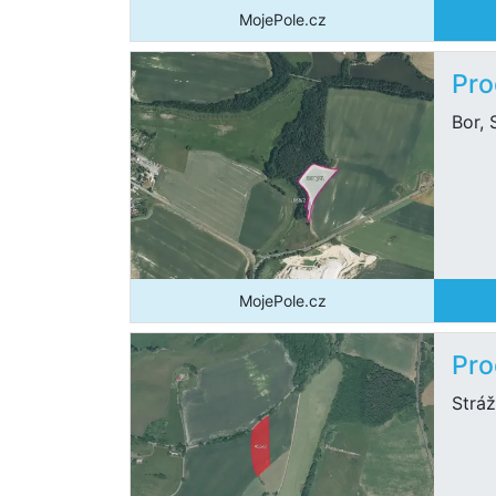
MojePole.cz
Pro
Bor, 
MojePole.cz
Pro
Stráž