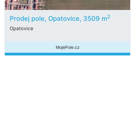
2
Prodej pole, Opatovice, 3509 m
Opatovice
MojePole.cz
192 995 Kč
/za nemovitost