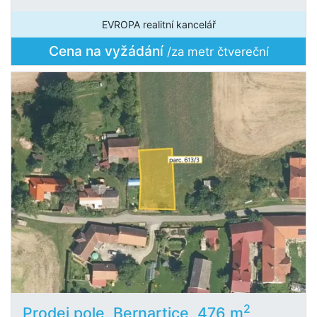
EVROPA realitní kancelář
Cena na vyžádání
/za metr čtvereční
2
Prodej pole, Bernartice, 476 m