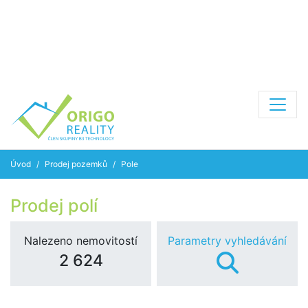
Úvod
Prodej pozemků
Pole
Prodej polí
Nalezeno nemovitostí
Parametry vyhledávání
2 624