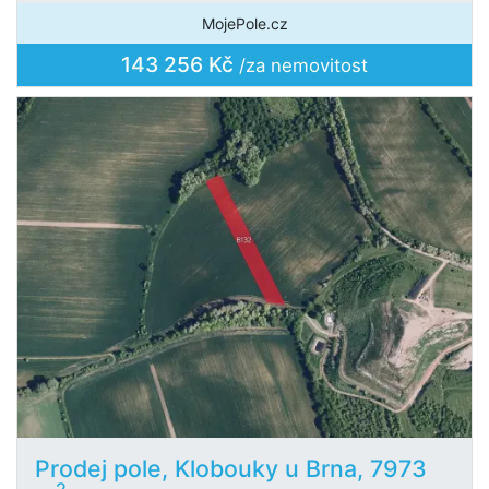
MojePole.cz
143 256 Kč
/za nemovitost
Prodej pole, Klobouky u Brna, 7973
2