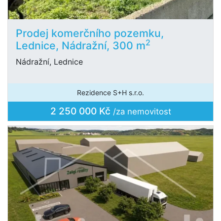
Prodej komerčního pozemku,
2
Lednice, Nádražní, 300 m
Nádražní, Lednice
Rezidence S+H s.r.o.
2 250 000 Kč
/za nemovitost