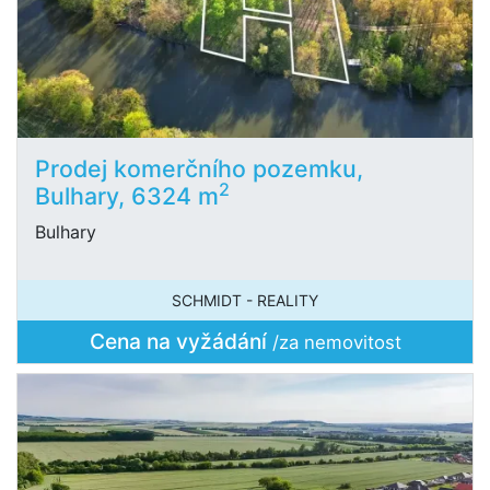
Prodej komerčního pozemku,
2
Bulhary, 6324 m
Bulhary
SCHMIDT - REALITY
Cena na vyžádání
/za nemovitost