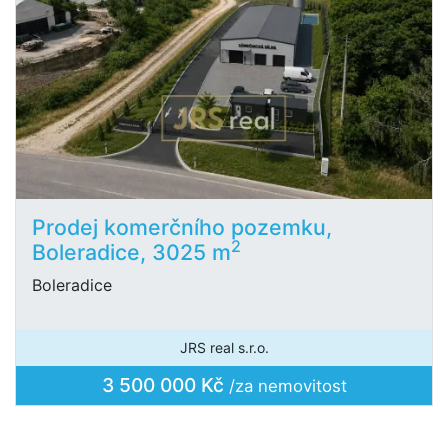
Prodej komerčního pozemku,
2
Boleradice, 3025 m
Boleradice
JRS real s.r.o.
3 500 000 Kč
/za nemovitost