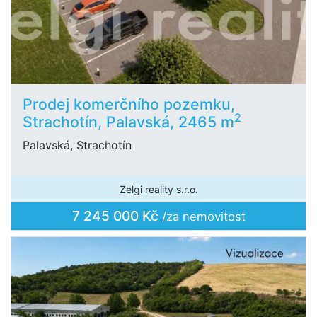
Prodej komerčního pozemku,
2
Strachotín, Palavská, 2465 m
Palavská, Strachotín
Zelgi reality s.r.o.
7 245 000 Kč
/za nemovitost