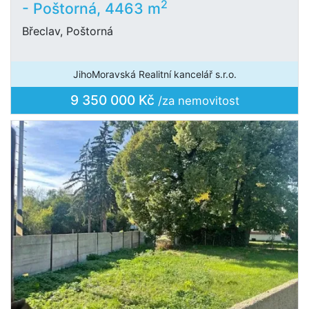
2
- Poštorná, 4463 m
Břeclav, Poštorná
JihoMoravská Realitní kancelář s.r.o.
9 350 000 Kč
/za nemovitost