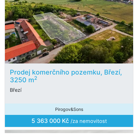
Prodej komerčního pozemku, Březí,
2
3250 m
Březí
Pirogov&Sons
5 363 000 Kč
/za nemovitost