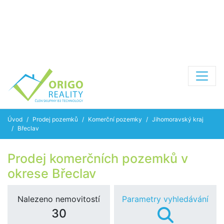
Úvod
Prodej pozemků
Komerční pozemky
Jihomoravský kraj
Břeclav
Prodej komerčních pozemků v
okrese Břeclav
Nalezeno nemovitostí
Parametry vyhledávání
30