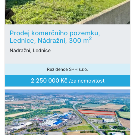
Prodej komerčního pozemku,
2
Lednice, Nádražní, 300 m
Nádražní, Lednice
Rezidence S+H s.r.o.
2 250 000 Kč
/za nemovitost