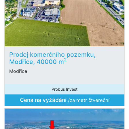
Prodej komerčního pozemku,
2
Modřice, 40000 m
Modřice
Probus Invest
Cena na vyžádání
/za metr čtvereční