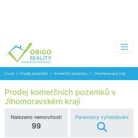
Úvod
Prodej pozemků
Komerční pozemky
Jihomoravský kraj
Prodej komerčních pozemků v
Jihomoravském kraji
Nalezeno nemovitostí
Parametry vyhledávání
99