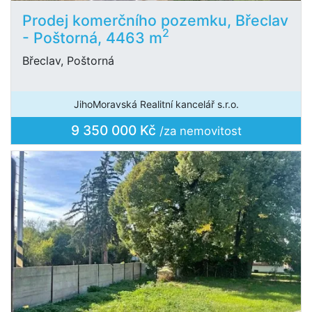
Prodej komerčního pozemku, Břeclav
2
- Poštorná, 4463 m
Břeclav, Poštorná
JihoMoravská Realitní kancelář s.r.o.
9 350 000 Kč
/za nemovitost