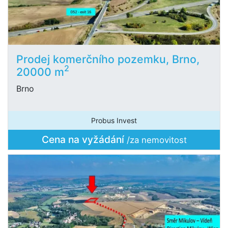
Prodej komerčního pozemku, Brno,
2
20000 m
Brno
Probus Invest
Cena na vyžádání
/za nemovitost