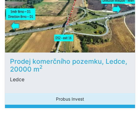
Prodej komerčního pozemku, Ledce,
2
20000 m
Ledce
Probus Invest
Cena na vyžádání
/za nemovitost