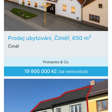
2
Prodej ubytování, Číměř, 650 m
Číměř
Protsenko & Co.
19 900 000 Kč
/za nemovitost