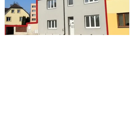
Prodej ubytování, Nová Včelnice,
2
Nádražní ulice, 220 m
Nádražní ulice, Nová Včelnice
LM Darby
4 499 000 Kč
/za nemovitost