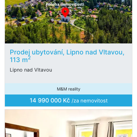
Prodej ubytování, Lipno nad Vltavou,
2
113 m
Lipno nad Vltavou
M&M reality
14 990 000 Kč
/za nemovitost