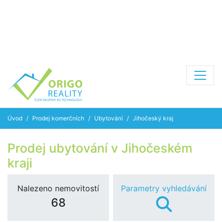
Úvod
Prodej komerčních
Ubytování
Jihočeský kraj
Prodej ubytování v Jihočeském
kraji
Nalezeno nemovitostí
Parametry vyhledávání
68