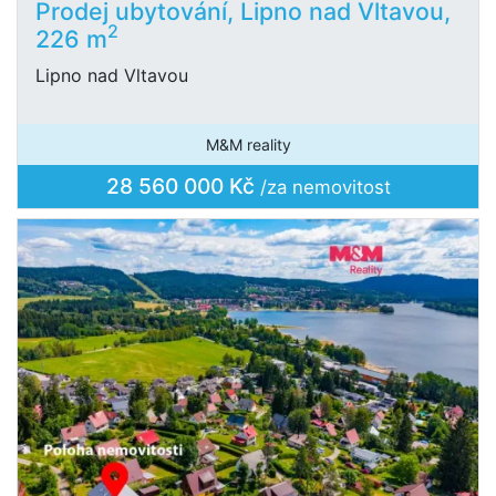
Prodej ubytování, Lipno nad Vltavou,
2
226 m
Lipno nad Vltavou
M&M reality
28 560 000 Kč
/za nemovitost