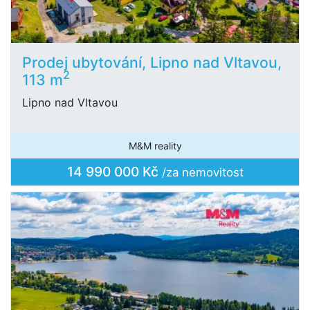
Prodej ubytování, Lipno nad Vltavou,
2
113 m
Lipno nad Vltavou
M&M reality
14 990 000 Kč
/za nemovitost