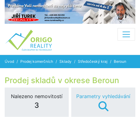
Úvod
Prodej komerčních
Sklady
Středočeský kraj
Beroun
Prodej skladů v okrese Beroun
Nalezeno nemovitostí
Parametry vyhledávání
3