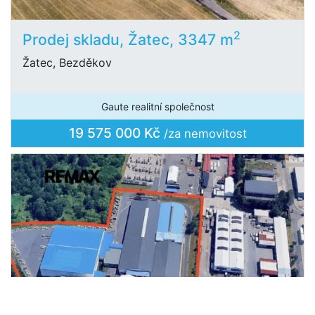
2
Prodej skladu, Žatec, 3347 m
Žatec, Bezděkov
Gaute realitní společnost
19 575 000 Kč
/za nemovitost