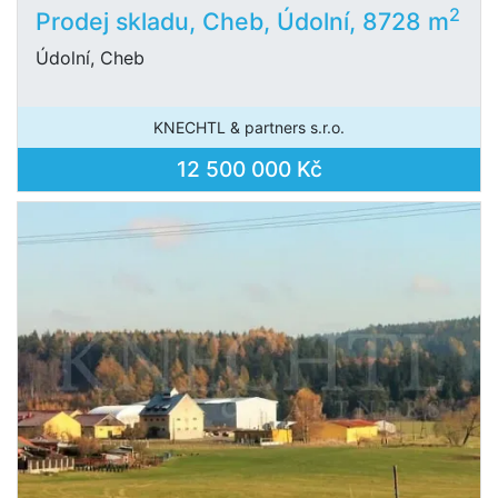
2
Prodej skladu, Cheb, Údolní, 8728 m
Údolní, Cheb
KNECHTL & partners s.r.o.
12 500 000 Kč