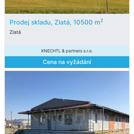
2
Prodej skladu, Zlatá, 10500 m
Zlatá
KNECHTL & partners s.r.o.
Cena na vyžádání