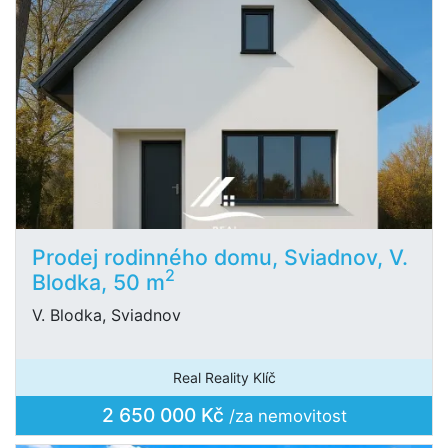
Prodej rodinného domu, Sviadnov, V.
2
Blodka, 50 m
V. Blodka, Sviadnov
Real Reality Klíč
2 650 000 Kč
/za nemovitost