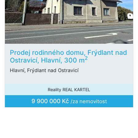
Prodej rodinného domu, Frýdlant nad
2
Ostravicí, Hlavní, 300 m
Hlavní, Frýdlant nad Ostravicí
Reality REAL KARTEL
9 900 000 Kč
/za nemovitost