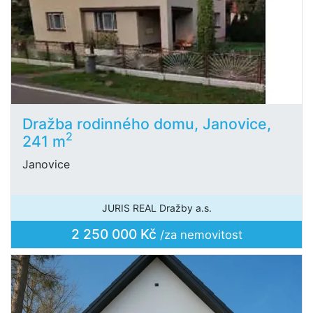
Dražba rodinného domu, Janovice,
2
241 m
Janovice
JURIS REAL Dražby a.s.
2 250 000 Kč
/za nemovitost