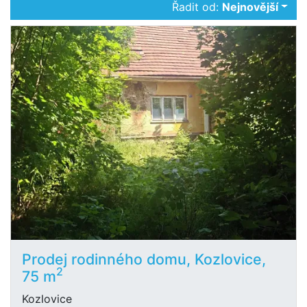
Řadit od:
Nejnovější
Prodej rodinného domu, Kozlovice,
2
75 m
Kozlovice