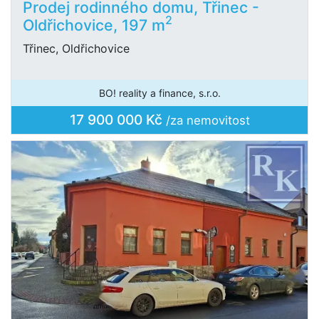
Prodej rodinného domu, Třinec -
2
Oldřichovice, 197 m
Třinec, Oldřichovice
BO! reality a finance, s.r.o.
17 900 000 Kč
/za nemovitost