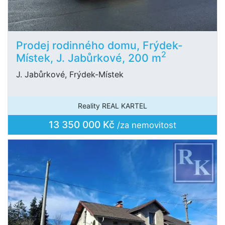
Prodej rodinného domu, Frýdek-
2
Místek, J. Jabůrkové, 200 m
J. Jabůrkové, Frýdek-Místek
Reality REAL KARTEL
13 350 000 Kč
/za nemovitost