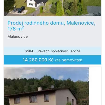
Prodej rodinného domu, Malenovice,
2
178 m
Malenovice
SSKA - Stavební společnost Karviná
14 280 000 Kč
/za nemovitost