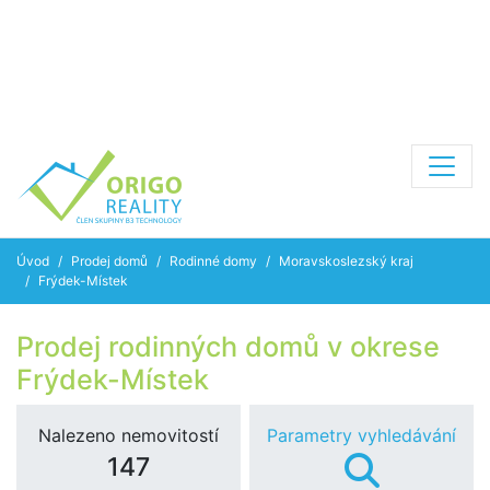
Úvod
Prodej domů
Rodinné domy
Moravskoslezský kraj
Frýdek-Místek
Prodej rodinných domů v okrese
Frýdek-Místek
Nalezeno nemovitostí
Parametry vyhledávání
147