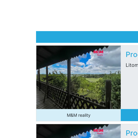
Pro
Lito
M&M reality
Pro