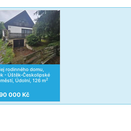
ej rodinného domu,
k - Úštěk-Českolipské
2
městí, Údolní, 126 m
90 000 Kč