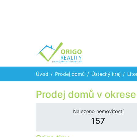
Úvod
Prodej domů
Ústecký kraj
Lito
Prodej domů v okrese
Nalezeno nemovitostí
157