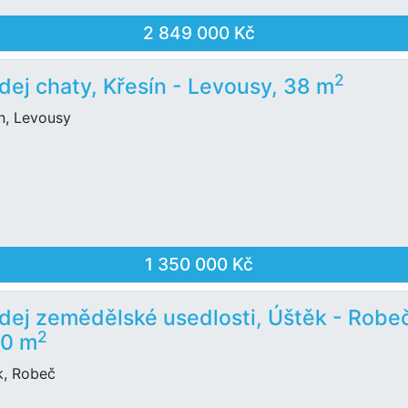
2 849 000 Kč
2
dej chaty, Křesín - Levousy, 38 m
n, Levousy
1 350 000 Kč
dej zemědělské usedlosti, Úštěk - Robe
2
30 m
k, Robeč