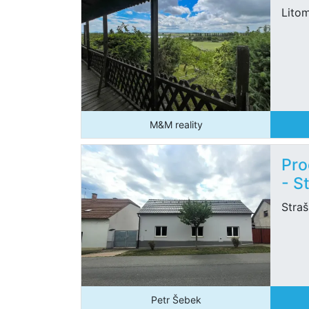
Lito
M&M reality
Pro
- S
Stra
Petr Šebek