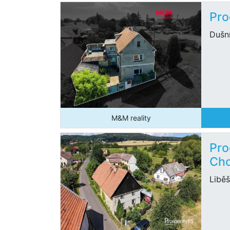
Pro
Dušn
M&M reality
Pro
Cho
Liběš