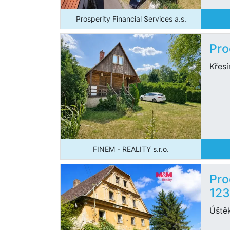
Prosperity Financial Services a.s.
Pro
Křesí
FINEM - REALITY s.r.o.
Pro
12
Úště