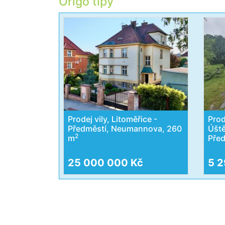
Origo tipy
Prodej vily, Litoměřice -
Prod
Předměstí, Neumannova, 260
Úště
2
m
Před
25 000 000 Kč
5 2