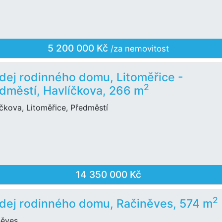
5 200 000 Kč
/za nemovitost
dej rodinného domu, Litoměřice -
2
dměstí, Havlíčkova, 266 m
čkova, Litoměřice, Předměstí
14 350 000 Kč
2
dej rodinného domu, Račiněves, 574 m
něves