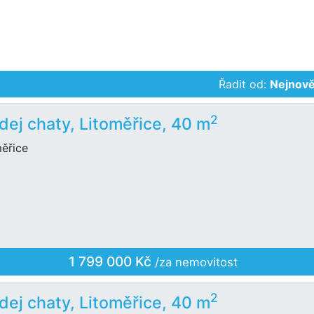
Řadit od:
Nejnově
2
dej chaty, Litoměřice, 40 m
měřice
1 799 000 Kč
/za nemovitost
2
dej chaty, Litoměřice, 40 m