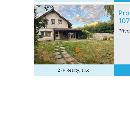
Pro
107
Přívo
ZFP Reality, s.r.o.