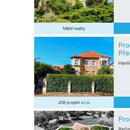
M&M reality
Pro
Pře
Havlí
JDB projekt s.r.o.
Pro
Rači