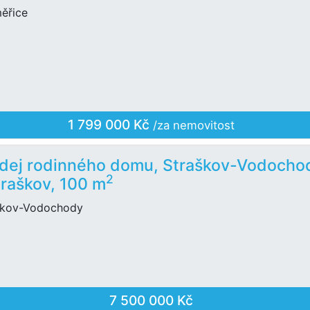
měřice
1 799 000 Kč
/za nemovitost
dej rodinného domu, Straškov-Vodocho
2
traškov, 100 m
škov-Vodochody
7 500 000 Kč