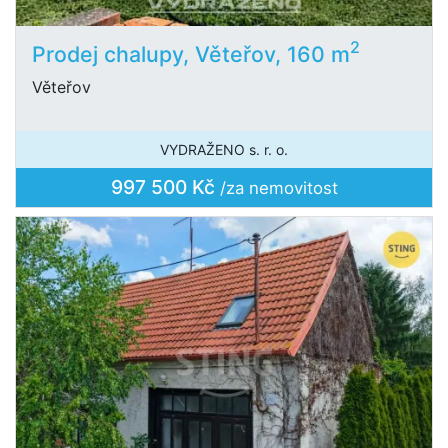
2
Prodej chalupy, Věteřov, 160 m
Věteřov
VYDRAŽENO s. r. o.
997 500 Kč
/za nemovitost