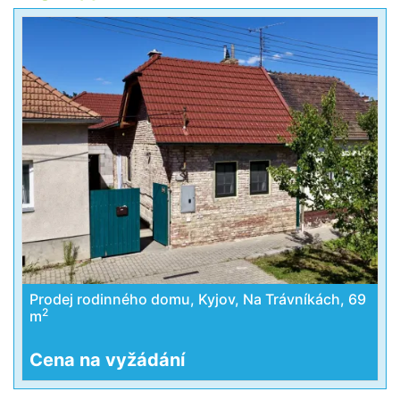
Prodej rodinného domu, Kyjov, Na Trávníkách, 69
2
m
Cena na vyžádání