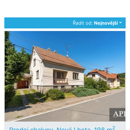
Řadit od:
Nejnovější
2
Prodej chalupy, Nová Lhota, 198 m