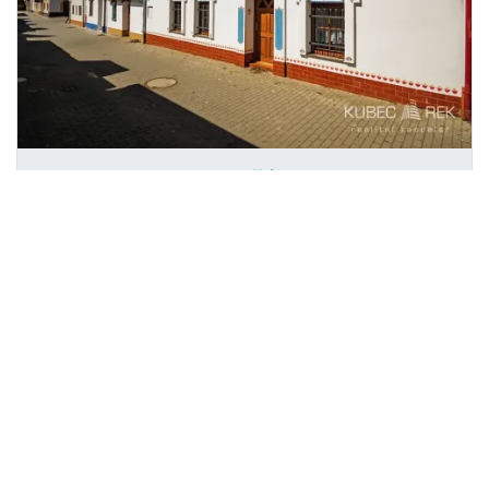
Prodej chalupy, Prušánky, Nechory,
2
80 m
Nechory, Prušánky
bohumilkubec.cz s.r.o.
6 990 000 Kč
/za nemovitost