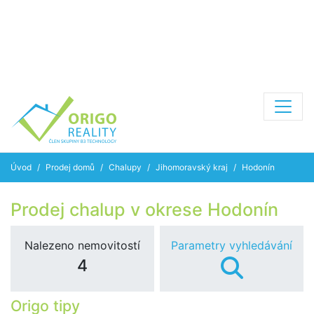
Úvod
Prodej domů
Chalupy
Jihomoravský kraj
Hodonín
Prodej chalup v okrese Hodonín
Nalezeno nemovitostí
Parametry vyhledávání
4
Origo tipy