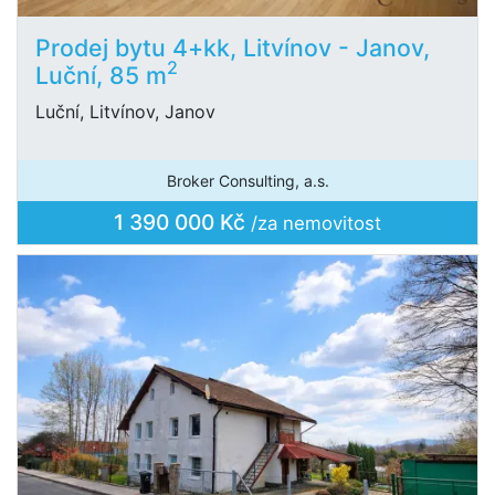
Prodej bytu 4+kk, Litvínov - Janov,
2
Luční, 85 m
Luční, Litvínov, Janov
Broker Consulting, a.s.
1 390 000 Kč
/za nemovitost