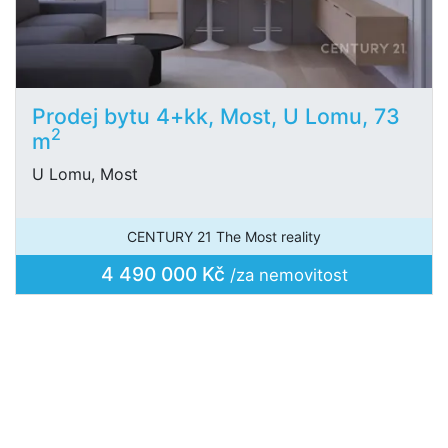
Prodej bytu 4+kk, Most, U Lomu, 73
2
m
U Lomu, Most
CENTURY 21 The Most reality
4 490 000 Kč
/za nemovitost