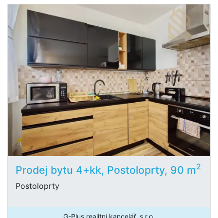
2
Prodej bytu 4+kk, Postoloprty, 90 m
Postoloprty
G-Plus realitní kancelář, s.r.o.