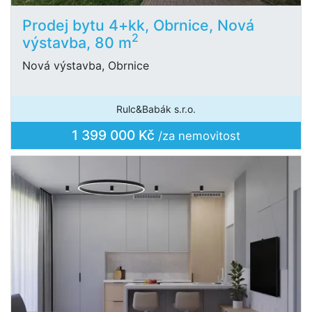
Prodej bytu 4+kk, Obrnice, Nová
2
výstavba, 80 m
Nová výstavba, Obrnice
Rulc&Babák s.r.o.
1 399 000 Kč
/za nemovitost