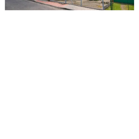
Prodej bytu 4+kk, Varnsdorf, Karlova,
2
99 m
Karlova, Varnsdorf
RealitasFIN s.r.o.
3 750 000 Kč
/za nemovitost