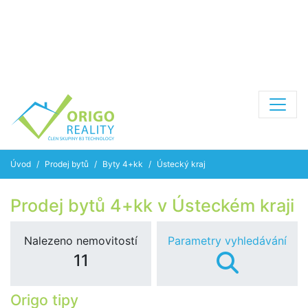
Úvod
Prodej bytů
Byty 4+kk
Ústecký kraj
Prodej bytů 4+kk v Ústeckém kraji
Nalezeno nemovitostí
Parametry vyhledávání
11
Origo tipy