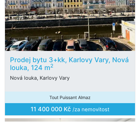
Prodej bytu 3+kk, Karlovy Vary, Nová
2
louka, 124 m
Nová louka, Karlovy Vary
Tout Puissant Almaz
11 400 000 Kč
/za nemovitost