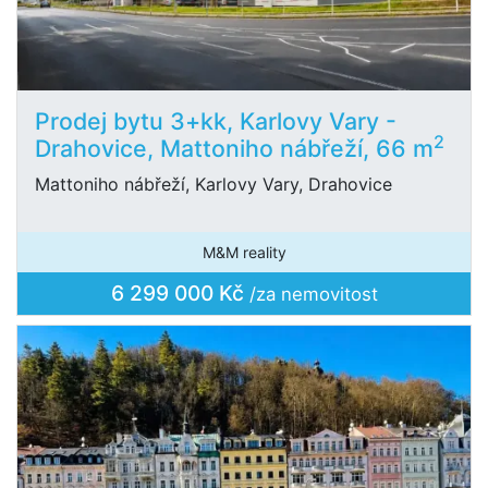
Prodej bytu 3+kk, Karlovy Vary -
2
Drahovice, Mattoniho nábřeží, 66 m
Mattoniho nábřeží, Karlovy Vary, Drahovice
M&M reality
6 299 000 Kč
/za nemovitost