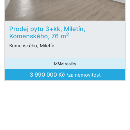
Prodej bytu 3+kk, Miletín,
2
Komenského, 76 m
Komenského, Miletín
M&M reality
3 990 000 Kč
/za nemovitost