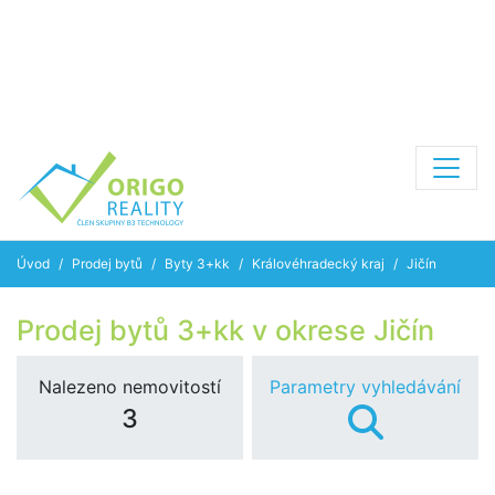
Úvod
Prodej bytů
Byty 3+kk
Královéhradecký kraj
Jičín
Prodej bytů 3+kk v okrese Jičín
Nalezeno nemovitostí
Parametry vyhledávání
3