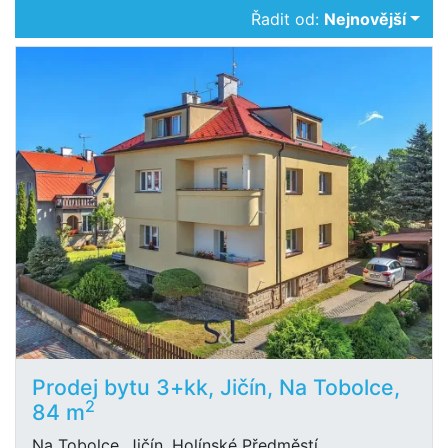
Řadit od:
Nejnovější
Prodej bytu 3+kk, Jičín, Na Tobolce,
2
84 m
Na Tobolce, Jičín, Holínské Předměstí