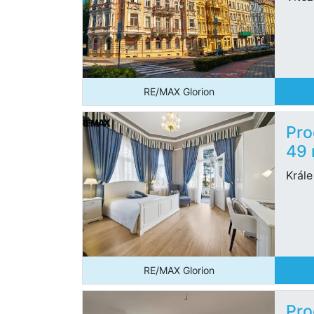
RE/MAX Glorion
Pro
49
Krále
RE/MAX Glorion
Pro