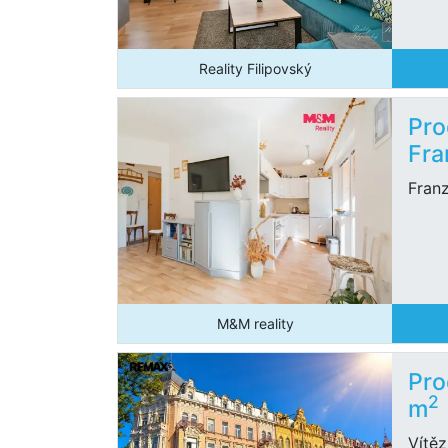
Reality Filipovský
Pro
Fra
Fran
M&M reality
Pro
2
m
Vítěz