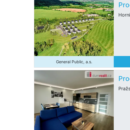
Pro
Horní
General Public, a.s.
Pro
Praž