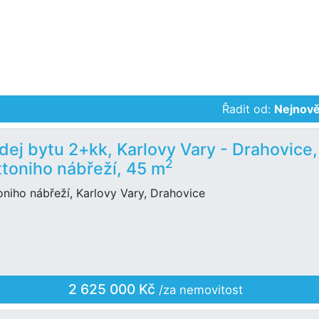
Řadit od:
Nejnově
dej bytu 2+kk, Karlovy Vary - Drahovice,
2
toniho nábřeží, 45 m
niho nábřeží, Karlovy Vary, Drahovice
2 625 000 Kč
/za nemovitost