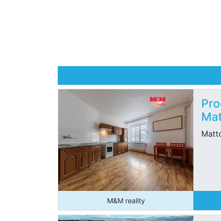
Pro
Mat
Matto
M&M reality