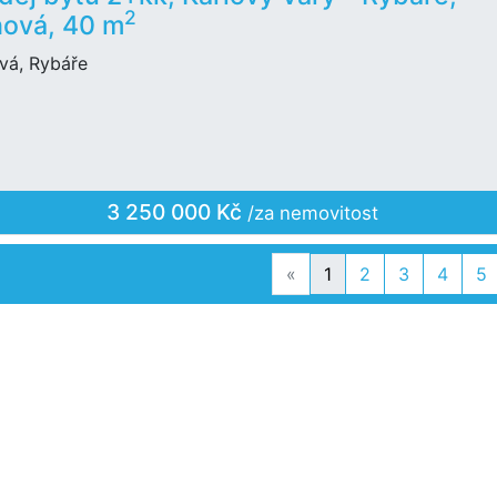
2
ová, 40 m
vá, Rybáře
3 250 000 Kč
/za nemovitost
Previous
«
1
2
3
4
5