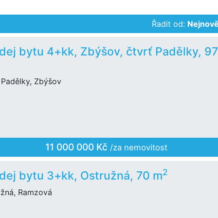
Řadit od:
Nejnově
dej bytu 4+kk, Zbýšov, čtvrť Padělky, 9
 Padělky, Zbýšov
11 000 000 Kč
/za nemovitost
2
dej bytu 3+kk, Ostružná, 70 m
užná, Ramzová