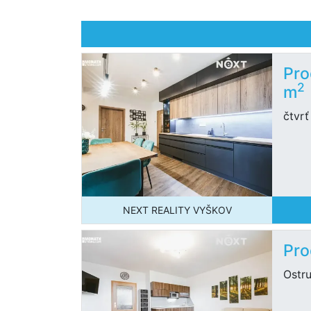
Pro
2
m
čtvrť
NEXT REALITY VYŠKOV
Pro
Ostr