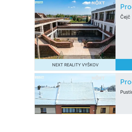
Pro
Čejč
NEXT REALITY VYŠKOV
Pro
Pust