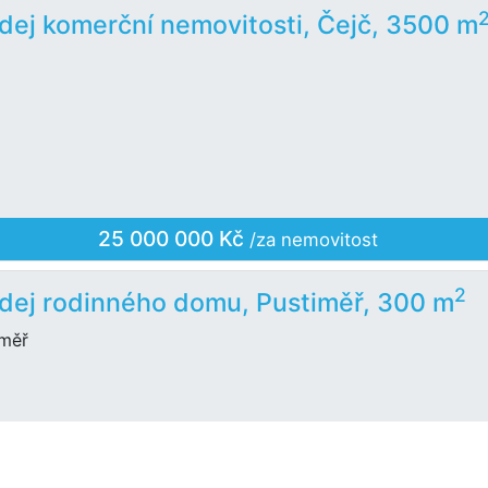
dej komerční nemovitosti, Čejč, 3500 m
25 000 000 Kč
/za nemovitost
2
dej rodinného domu, Pustiměř, 300 m
iměř