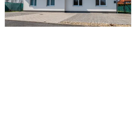
Prodej rodinného domu, Velvary,
2
Svatojiřská, 93 m
Svatojiřská, Velvary
Jaroš & Partners Real Estate
9 600 000 Kč
/za nemovitost
2
Prodej lesa, Tehov, 4064 m