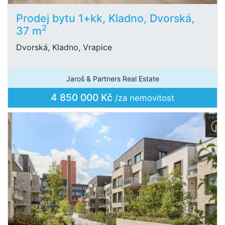
Prodej bytu 1+kk, Kladno, Dvorská,
2
37 m
Dvorská, Kladno, Vrapice
Jaroš & Partners Real Estate
4 850 000 Kč
/za nemovitost