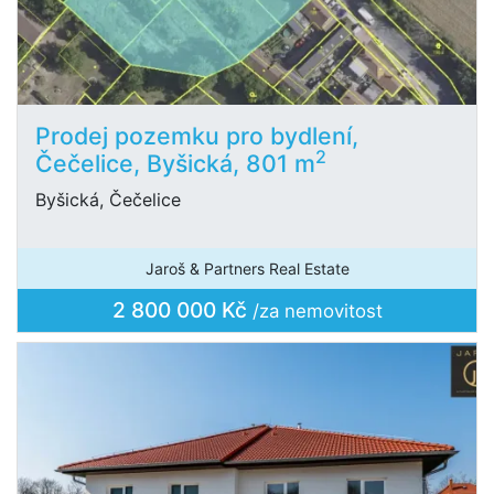
Prodej pozemku pro bydlení,
2
Čečelice, Byšická, 801 m
Byšická, Čečelice
Jaroš & Partners Real Estate
2 800 000 Kč
/za nemovitost