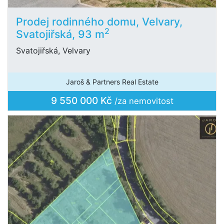
Prodej rodinného domu, Velvary,
2
Svatojiřská, 93 m
Svatojiřská, Velvary
Jaroš & Partners Real Estate
9 550 000 Kč
/za nemovitost