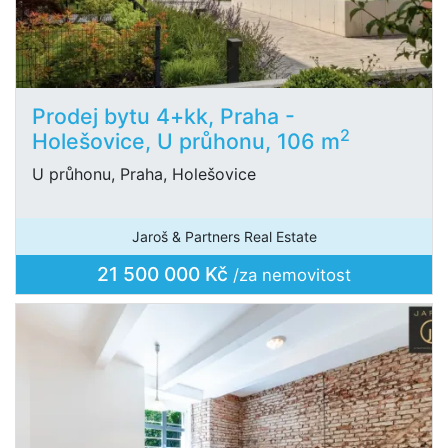
Prodej bytu 4+kk, Praha -
2
Holešovice, U průhonu, 106 m
U průhonu, Praha, Holešovice
Jaroš & Partners Real Estate
21 500 000 Kč
/za nemovitost