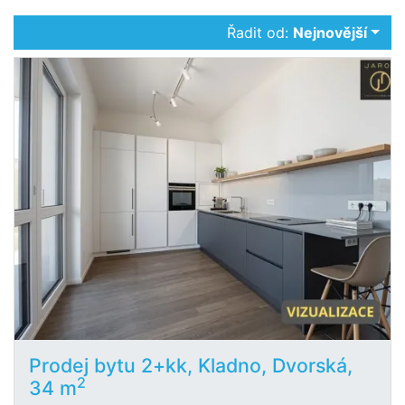
Řadit od:
Nejnovější
Prodej bytu 2+kk, Kladno, Dvorská,
2
34 m