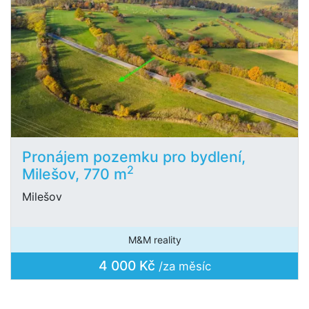
Pronájem pozemku pro bydlení,
2
Milešov, 770 m
Milešov
M&M reality
4 000 Kč
/za měsíc