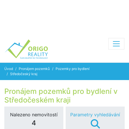
Úvod
Pronájem pozemků
Pozemky pro bydlení
Středočeský kraj
Pronájem pozemků pro bydlení v
Středočeském kraji
Nalezeno nemovitostí
Parametry vyhledávání
4