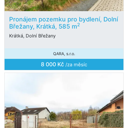
Pronájem pozemku pro bydlení, Dolní
2
Břežany, Krátká, 585 m
Krátká, Dolní Břežany
QARA, s.r.o.
8 000 Kč
/za měsíc