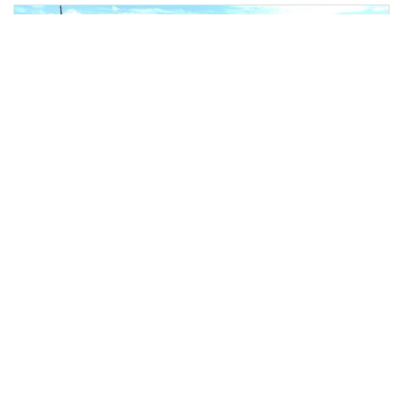
Pronájem pozemku, Vrchlabí,
2
Lánovská, 50 m
Lánovská, Vrchlabí, okres trutnov