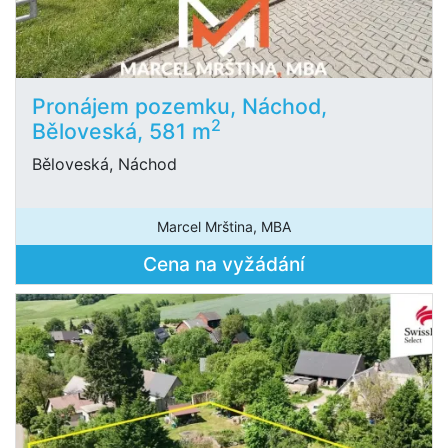
Pronájem pozemku, Náchod,
2
Běloveská, 581 m
Běloveská, Náchod
Marcel Mrština, MBA
Cena na vyžádání