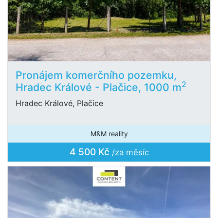
Pronájem komerčního pozemku,
2
Hradec Králové - Plačice, 1000 m
Hradec Králové, Plačice
M&M reality
4 500 Kč
/za měsíc