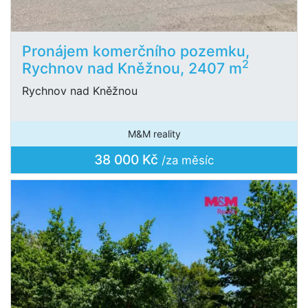
Pronájem komerčního pozemku,
2
Rychnov nad Kněžnou, 2407 m
Rychnov nad Kněžnou
M&M reality
38 000 Kč
/za měsíc