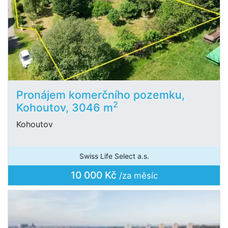
Pronájem komerčního pozemku,
2
Kohoutov, 3046 m
Kohoutov
Swiss Life Select a.s.
10 000 Kč
/za měsíc