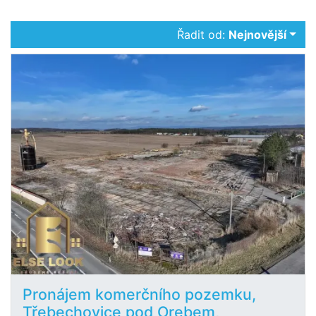
Řadit od:
Nejnovější
Pronájem komerčního pozemku,
Třebechovice pod Orebem,