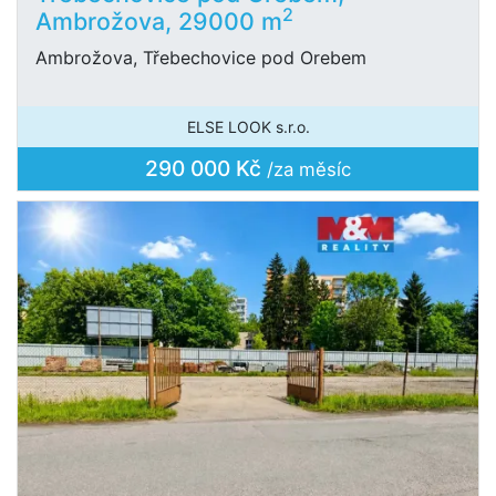
2
Ambrožova, 29000 m
Ambrožova, Třebechovice pod Orebem
ELSE LOOK s.r.o.
290 000 Kč
/za měsíc