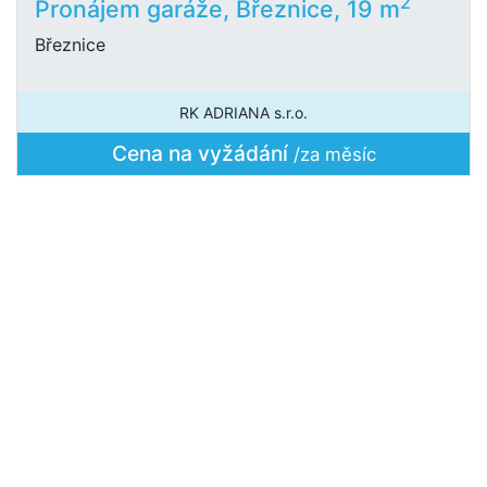
2
Pronájem garáže, Březnice, 19 m
Březnice
RK ADRIANA s.r.o.
Cena na vyžádání
/za měsíc