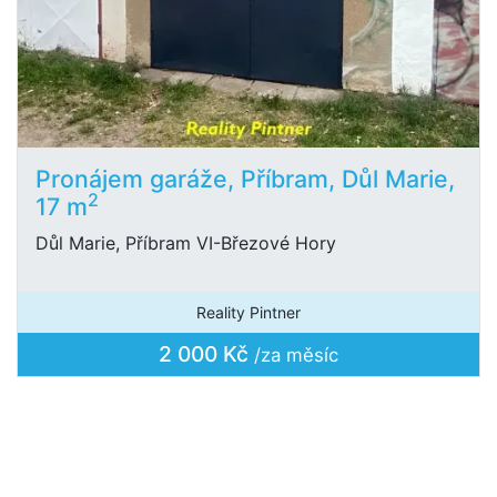
Pronájem garáže, Příbram, Důl Marie,
2
17 m
Důl Marie, Příbram VI-Březové Hory
Reality Pintner
2 000 Kč
/za měsíc