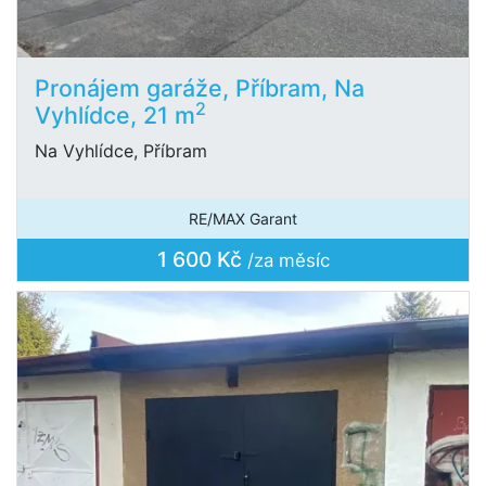
Pronájem garáže, Příbram, Na
2
Vyhlídce, 21 m
Na Vyhlídce, Příbram
RE/MAX Garant
1 600 Kč
/za měsíc