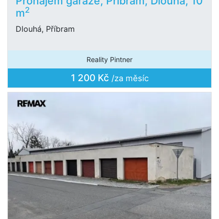
Pronájem garáže, Příbram, Dlouhá, 10
2
m
Dlouhá, Příbram
Reality Pintner
1 200 Kč
/za měsíc