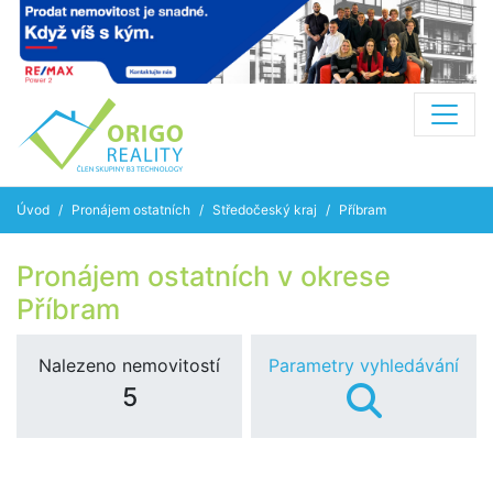
Úvod
Pronájem ostatních
Středočeský kraj
Příbram
Pronájem ostatních v okrese
Příbram
Nalezeno nemovitostí
Parametry vyhledávání
5