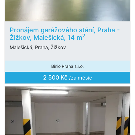
Pronájem garážového stání, Praha -
2
Žižkov, Malešická, 14 m
Malešická, Praha, Žižkov
Binio Praha s.r.o.
2 500 Kč
/za měsíc