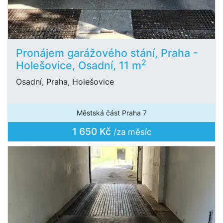
Pronájem garážového stání, Praha -
2
Holešovice, Osadní, 11 m
Osadní, Praha, Holešovice
Městská část Praha 7
1 650 Kč
/za měsíc