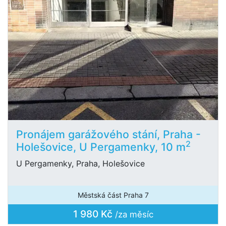
Pronájem garážového stání, Praha -
2
Holešovice, U Pergamenky, 10 m
U Pergamenky, Praha, Holešovice
Městská část Praha 7
1 980 Kč
/za měsíc