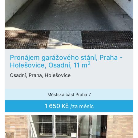
Pronájem garážového stání, Praha -
2
Holešovice, Osadní, 11 m
Osadní, Praha, Holešovice
Městská část Praha 7
1 650 Kč
/za měsíc