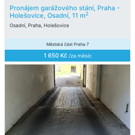
Pronájem garážového stání, Praha -
2
Holešovice, Osadní, 11 m
Osadní, Praha, Holešovice
Městská část Praha 7
1 650 Kč
/za měsíc