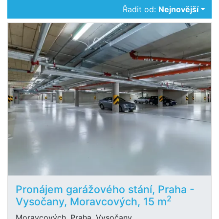
Řadit od:
Nejnovější
Pronájem garážového stání, Praha -
2
Vysočany, Moravcových, 15 m
Moravcových, Praha, Vysočany