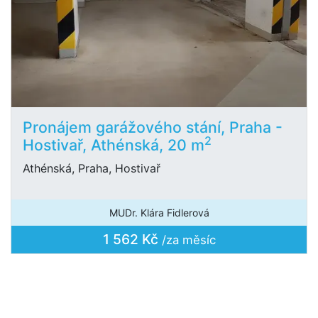
Pronájem garážového stání, Praha -
2
Hostivař, Athénská, 20 m
Athénská, Praha, Hostivař
MUDr. Klára Fidlerová
1 562 Kč
/za měsíc