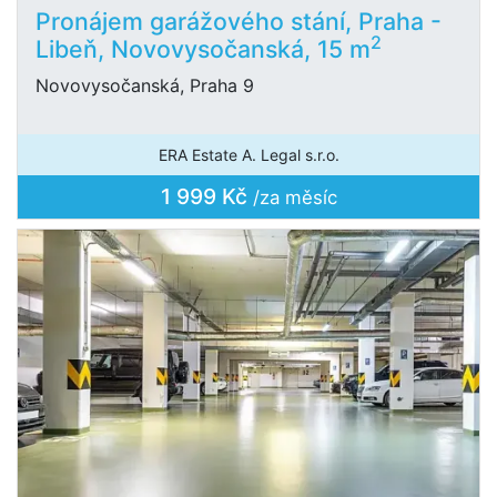
Pronájem garážového stání, Praha -
2
Libeň, Novovysočanská, 15 m
Novovysočanská, Praha 9
ERA Estate A. Legal s.r.o.
1 999 Kč
/za měsíc