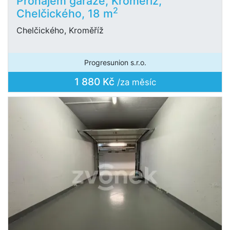
Pronájem garáže, Kroměříž,
2
Chelčického, 18 m
Chelčického, Kroměříž
Progresunion s.r.o.
1 880 Kč
/za měsíc