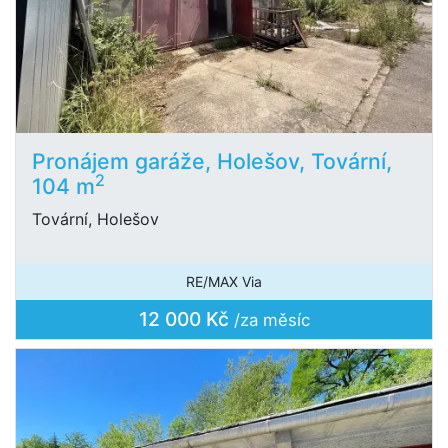
Pronájem garáže, Holešov, Tovární,
2
104 m
Tovární, Holešov
RE/MAX Via
12 000 Kč
/za měsíc