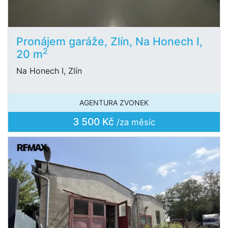
Pronájem garáže, Zlín, Na Honech I,
2
20 m
Na Honech I, Zlín
AGENTURA ZVONEK
3 500 Kč
/za měsíc