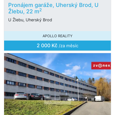
Pronájem garáže, Uherský Brod, U
2
Žlebu, 22 m
U Žlebu, Uherský Brod
APOLLO REALITY
2 000 Kč
/za měsíc