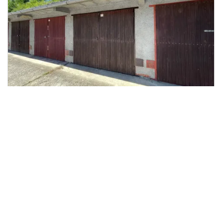
2
Pronájem garáže, Zlín, 16 m
Zlín
MS reality
2 500 Kč
/za měsíc