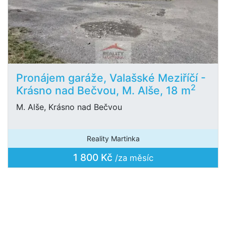
Pronájem garáže, Valašské Meziříčí -
2
Krásno nad Bečvou, M. Alše, 18 m
M. Alše, Krásno nad Bečvou
Reality Martinka
1 800 Kč
/za měsíc