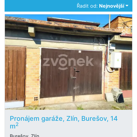
Řadit od:
Nejnovější
Pronájem garáže, Zlín, Burešov, 14
2
m
Burešov, Zlín