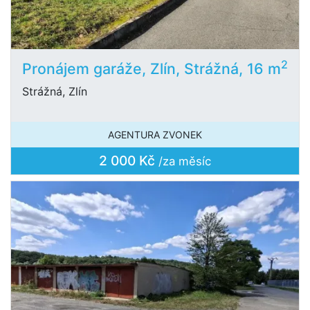
2
Pronájem garáže, Zlín, Strážná, 16 m
Strážná, Zlín
AGENTURA ZVONEK
2 000 Kč
/za měsíc