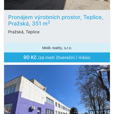
Pronájem výrobních prostor, Teplice,
2
Pražská, 351 m
Pražská, Teplice
Molík reality, s.r.o.
90 Kč
/za metr čtvereční / měsíc