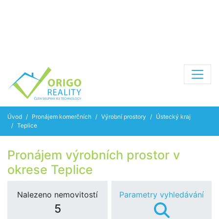
Úvod
Pronájem komerčních
Výrobní prostory
Ústecký kraj
Teplice
Pronájem výrobních prostor v
okrese Teplice
Nalezeno nemovitostí
Parametry vyhledávání
5