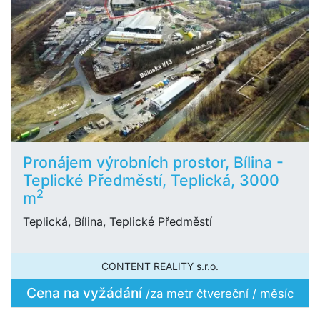
Pronájem výrobních prostor, Bílina -
Teplické Předměstí, Teplická, 3000
2
m
Teplická, Bílina, Teplické Předměstí
CONTENT REALITY s.r.o.
Cena na vyžádání
/za metr čtvereční / měsíc