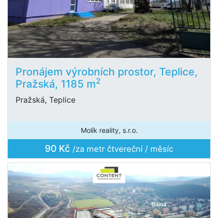
Pronájem výrobních prostor, Teplice,
2
Pražská, 1185 m
Pražská, Teplice
Molík reality, s.r.o.
90 Kč
/za metr čtvereční / měsíc