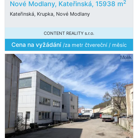
2
Nové Modlany, Kateřinská, 15938 m
Kateřinská, Krupka, Nové Modlany
CONTENT REALITY s.r.o.
Cena na vyžádání
/za metr čtvereční / měsíc