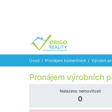
Úvod
Pronájem komerčních
Výrobní pr
Pronájem výrobních p
Nalezeno nemovitostí
0