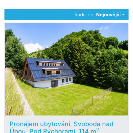
Řadit od:
Nejnovější
Pronájem ubytování, Svoboda nad
2
Úpou, Pod Rýchorami, 114 m