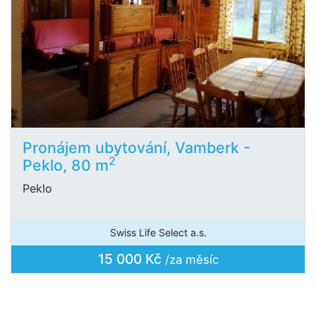
Pronájem ubytování, Vamberk -
2
Peklo, 80 m
Peklo
Swiss Life Select a.s.
15 000 Kč
/za měsíc