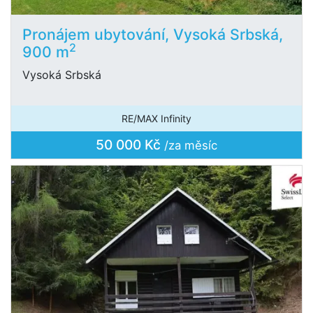
Pronájem ubytování, Vysoká Srbská,
2
900 m
Vysoká Srbská
RE/MAX Infinity
50 000 Kč
/za měsíc