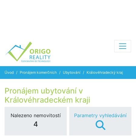
Úvod
Pronájem komerčních
Ubytování
Královéhradecký kraj
Pronájem ubytování v
Královéhradeckém kraji
Nalezeno nemovitostí
Parametry vyhledávání
4