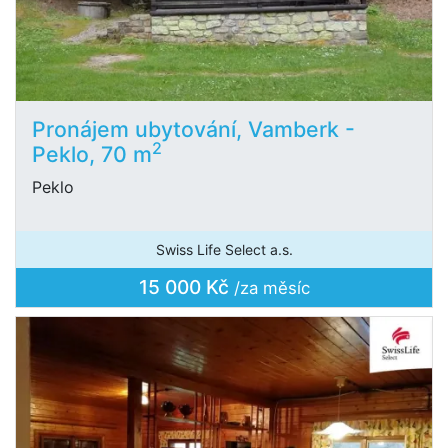
Pronájem ubytování, Vamberk -
2
Peklo, 70 m
Peklo
Swiss Life Select a.s.
15 000 Kč
/za měsíc