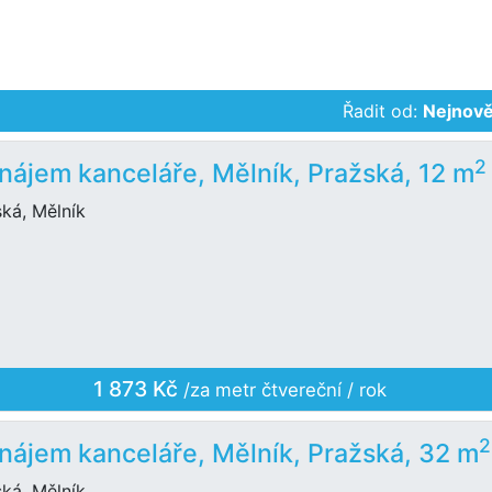
Řadit od:
Nejnově
2
nájem kanceláře, Mělník, Pražská, 12 m
ká, Mělník
1 873 Kč
/za metr čtvereční / rok
2
nájem kanceláře, Mělník, Pražská, 32 m
ká, Mělník