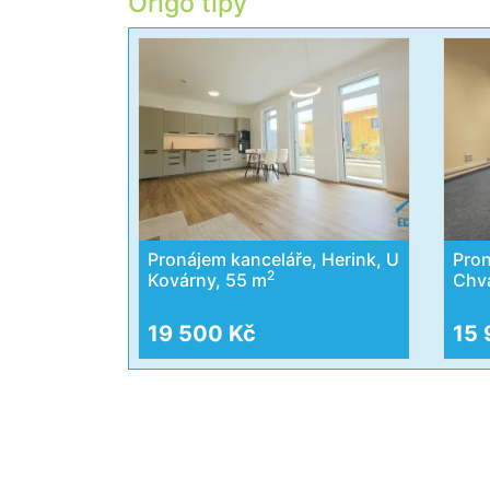
Origo tipy
Pronájem kanceláře, Herink, U
Pron
2
Kovárny, 55 m
Chva
19 500 Kč
15 