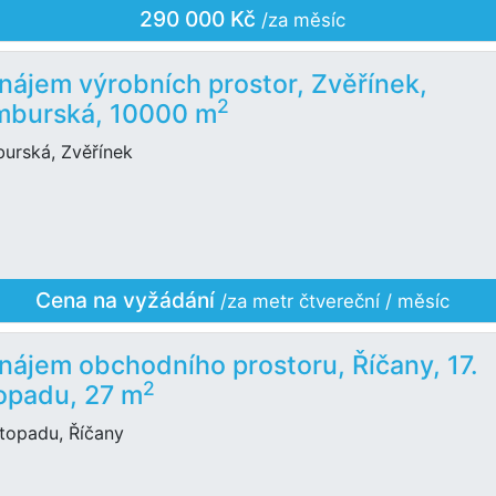
290 000 Kč
/za měsíc
nájem výrobních prostor, Zvěřínek,
2
burská, 10000 m
urská, Zvěřínek
Cena na vyžádání
/za metr čtvereční / měsíc
nájem obchodního prostoru, Říčany, 17.
2
topadu, 27 m
istopadu, Říčany