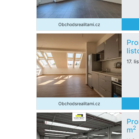
Obchodsrealitami.cz
Pro
lis
17. l
Obchodsrealitami.cz
Pro
2
m