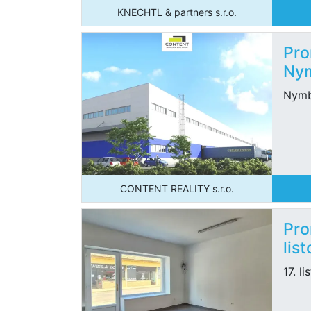
KNECHTL & partners s.r.o.
Pro
Nym
Nymb
CONTENT REALITY s.r.o.
Pro
lis
17. l