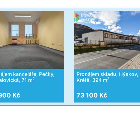
ájem kanceláře, Pečky,
Pronájem skladu, Hýskov,
2
2
lovická, 71 m
Krétě, 394 m
900 Kč
73 100 Kč