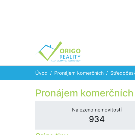
Úvod
Pronájem komerčních
Středočesk
Pronájem komerčních 
Nalezeno nemovitostí
934