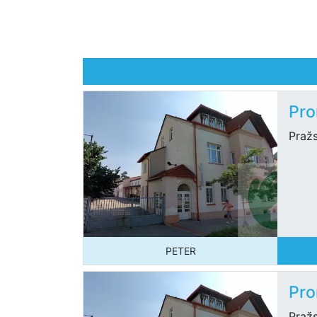
Pro
Pražs
PETER
Pro
Pražs