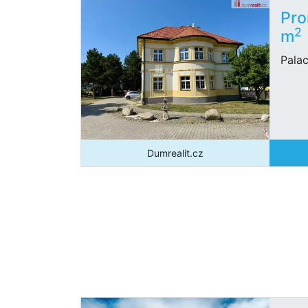
Pro
2
m
Palac
Dumrealit.cz