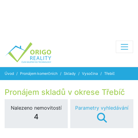
Úvod
Pronájem komerčních
Sklady
Vysočina
Třebíč
Pronájem skladů v okrese Třebíč
Nalezeno nemovitostí
Parametry vyhledávání
4