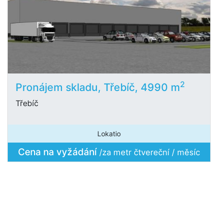
2
Pronájem skladu, Třebíč, 4990 m
Třebíč
Lokatio
Cena na vyžádání
/za metr čtvereční / měsíc