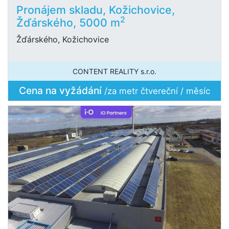
Pronájem skladu, Kožichovice,
2
Žďárského, 5000 m
Žďárského, Kožichovice
CONTENT REALITY s.r.o.
Cena na vyžádání
/za metr čtvereční / měsíc