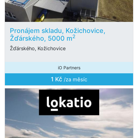
Pronájem skladu, Kožichovice,
2
Žďárského, 5000 m
Žďárského, Kožichovice
iO Partners
1 Kč
/za měsíc