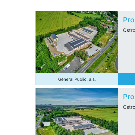
Pro
Ostro
General Public, a.s.
Pro
Ostro