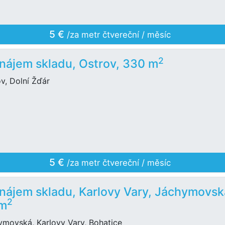
5 €
/za metr čtvereční / měsíc
2
nájem skladu, Ostrov, 330 m
v, Dolní Žďár
5 €
/za metr čtvereční / měsíc
nájem skladu, Karlovy Vary, Jáchymovsk
2
 m
ymovská, Karlovy Vary, Bohatice