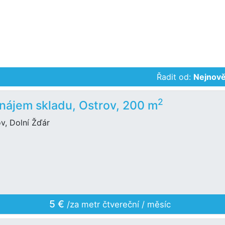
Řadit od:
Nejnově
2
nájem skladu, Ostrov, 200 m
v, Dolní Žďár
5 €
/za metr čtvereční / měsíc