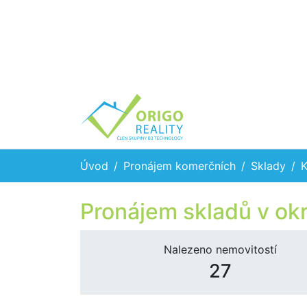
Úvod
Pronájem komerčních
Sklady
K
Pronájem skladů v ok
Nalezeno nemovitostí
27