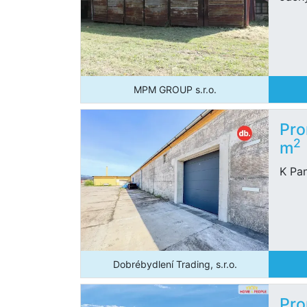
MPM GROUP s.r.o.
Pro
2
m
K Pan
Dobrébydlení Trading, s.r.o.
Pro