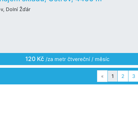
v, Dolní Žďár
120 Kč
/za metr čtvereční / měsíc
Previous
«
1
2
3