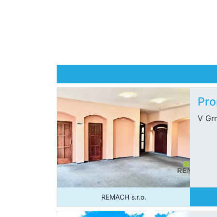
Pro
V Grn
REMACH s.r.o.