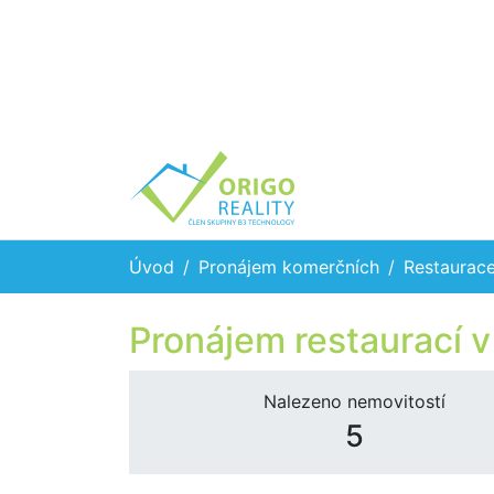
Úvod
Pronájem komerčních
Restaurac
Pronájem restaurací v
Nalezeno nemovitostí
5