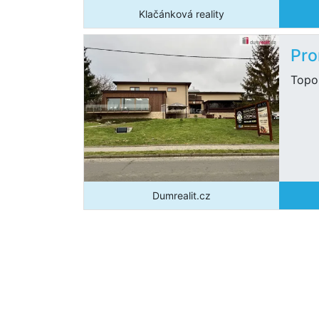
Klačánková reality
Pro
Topo
Dumrealit.cz