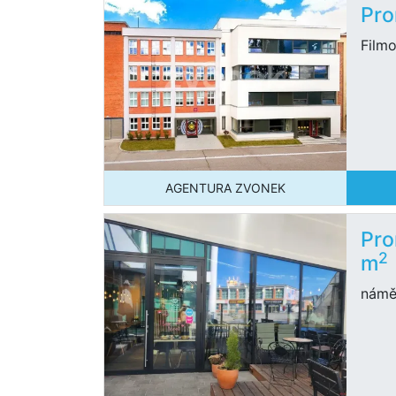
Pro
Filmo
AGENTURA ZVONEK
Pro
2
m
náměs