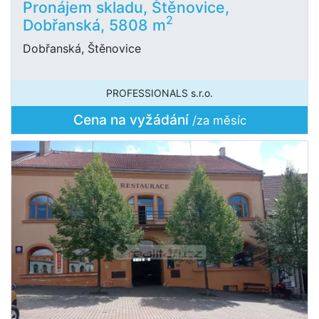
Pronájem skladu, Štěnovice,
2
Dobřanská, 5808 m
Dobřanská, Štěnovice
PROFESSIONALS s.r.o.
Cena na vyžádání
/za měsíc