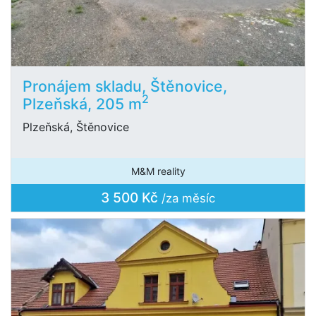
Pronájem skladu, Štěnovice,
2
Plzeňská, 205 m
Plzeňská, Štěnovice
M&M reality
3 500 Kč
/za měsíc