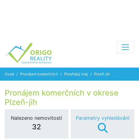
Úvod
Pronájem komerčních
Plzeňský kraj
Plzeň-jih
Pronájem komerčních v okrese
Plzeň-jih
Nalezeno nemovitostí
Parametry vyhledávání
32