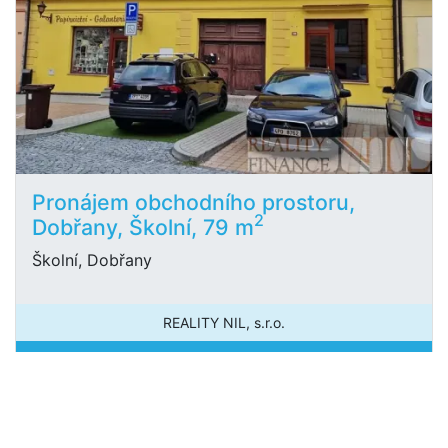
Pronájem obchodního prostoru,
2
Dobřany, Školní, 79 m
Školní, Dobřany
REALITY NIL, s.r.o.
10 000 Kč
/za měsíc