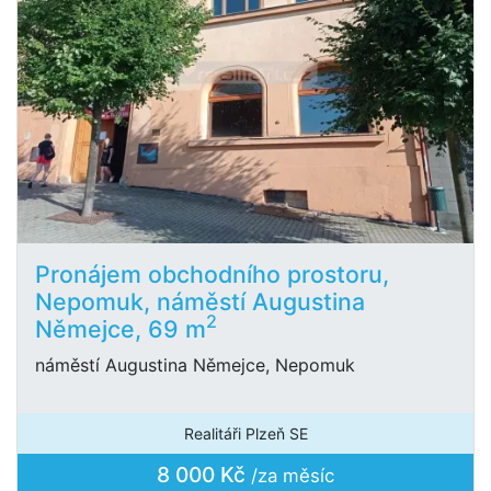
Pronájem obchodního prostoru,
Nepomuk, náměstí Augustina
2
Němejce, 69 m
náměstí Augustina Němejce, Nepomuk
Realitáři Plzeň SE
8 000 Kč
/za měsíc