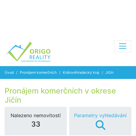
Úvod
Pronájem komerčních
Královéhradecký kraj
Jičín
Pronájem komerčních v okrese
Jičín
Nalezeno nemovitostí
Parametry vyhledávání
33