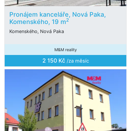
Pronájem kanceláře, Nová Paka,
2
Komenského, 19 m
Komenského, Nová Paka
M&M reality
2 150 Kč
/za měsíc