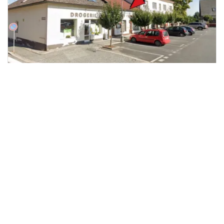
Pronájem obchodního prostoru,
2
Libáň, náměstí Svobody, 100 m
náměstí Svobody, Libáň
Broker Consulting, a.s.
12 000 Kč
/za měsíc