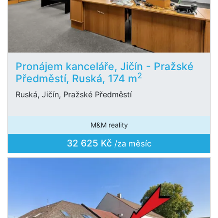
Pronájem kanceláře, Jičín - Pražské
2
Předměstí, Ruská, 174 m
Ruská, Jičín, Pražské Předměstí
M&M reality
32 625 Kč
/za měsíc