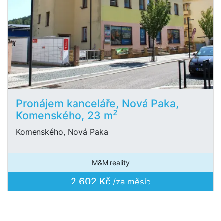
Pronájem kanceláře, Nová Paka,
2
Komenského, 23 m
Komenského, Nová Paka
M&M reality
2 602 Kč
/za měsíc