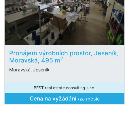
Pronájem výrobních prostor, Jeseník,
2
Moravská, 495 m
Moravská, Jeseník
BEST real estate consulting s.r.o.
Cena na vyžádání
/za měsíc