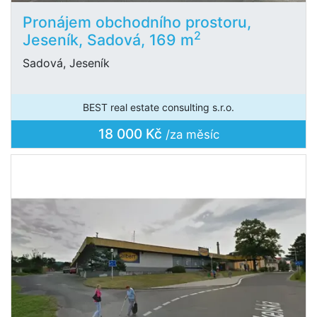
Pronájem obchodního prostoru,
2
Jeseník, Sadová, 169 m
Sadová, Jeseník
BEST real estate consulting s.r.o.
18 000 Kč
/za měsíc