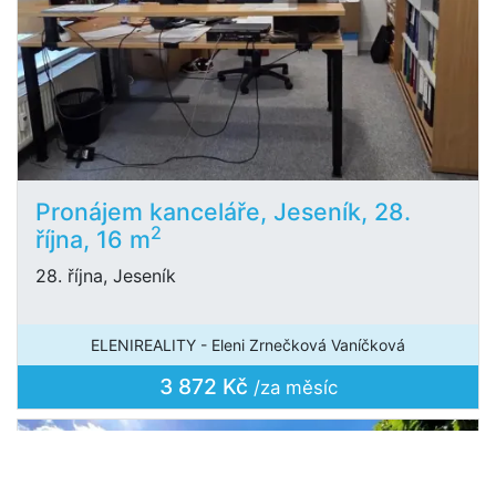
Pronájem kanceláře, Jeseník, 28.
2
října, 16 m
28. října, Jeseník
ELENIREALITY - Eleni Zrnečková Vaníčková
3 872 Kč
/za měsíc