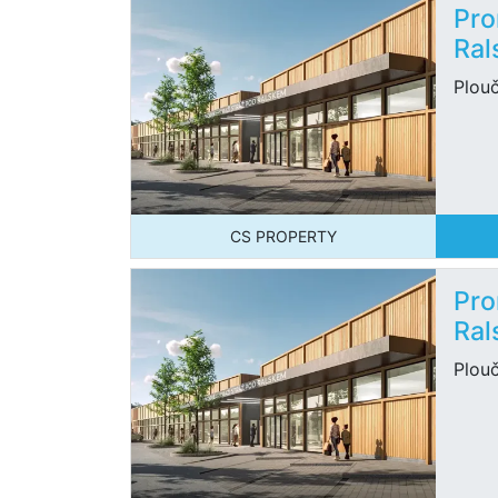
Pro
Ral
Plou
CS PROPERTY
Pro
Ral
Plou