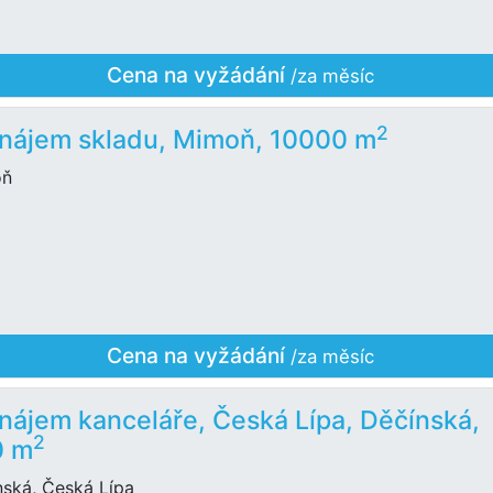
Cena na vyžádání
/za měsíc
2
nájem skladu, Mimoň, 10000 m
oň
Cena na vyžádání
/za měsíc
nájem kanceláře, Česká Lípa, Děčínská,
2
0 m
nská, Česká Lípa