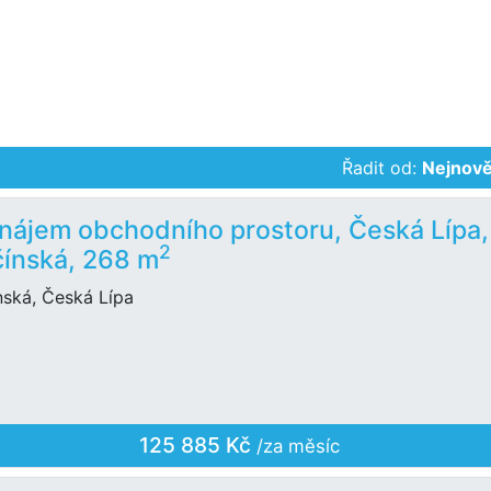
Řadit od:
Nejnově
nájem obchodního prostoru, Česká Lípa,
2
ínská, 268 m
nská, Česká Lípa
125 885 Kč
/za měsíc