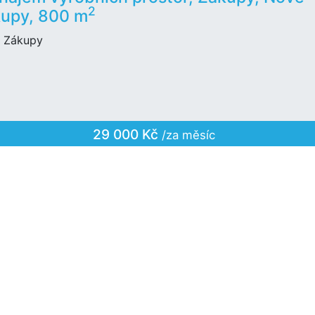
2
upy, 800 m
 Zákupy
29 000 Kč
/za měsíc
Previous
«
1
2
3
4
5