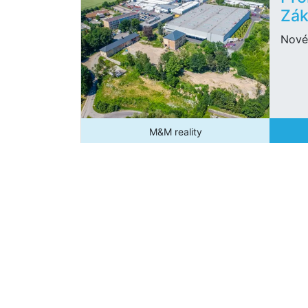
Zák
Nové
M&M reality