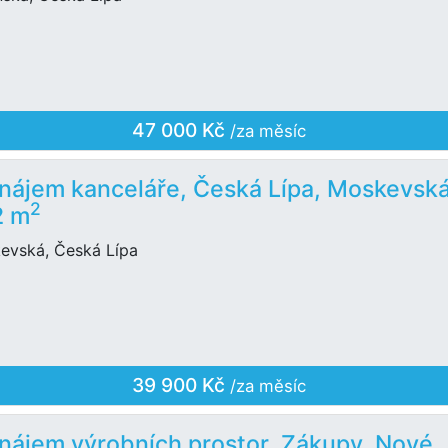
47 000 Kč
/za měsíc
nájem kanceláře, Česká Lípa, Moskevská
2
2 m
evská, Česká Lípa
39 900 Kč
/za měsíc
nájem výrobních prostor, Zákupy, Nové