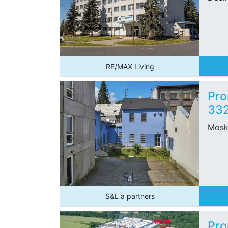
RE/MAX Living
Pro
33
Mosk
S&L a partners
Pro