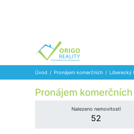
Úvod
Pronájem komerčních
Liberecký 
Pronájem komerčních 
Nalezeno nemovitostí
52