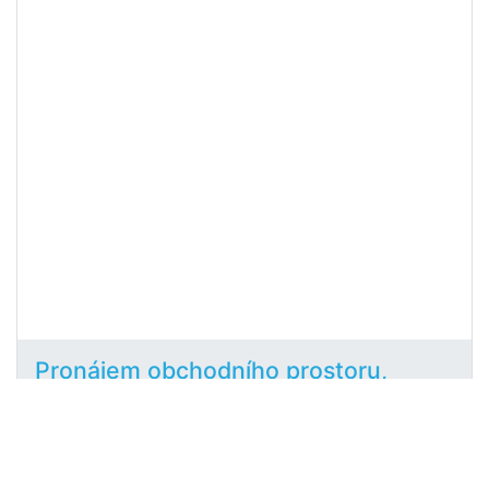
Pronájem obchodního prostoru,
Liberec - Liberec IV-Perštýn,
2
Revoluční, 95 m
Revoluční, Liberec IV-Perštýn