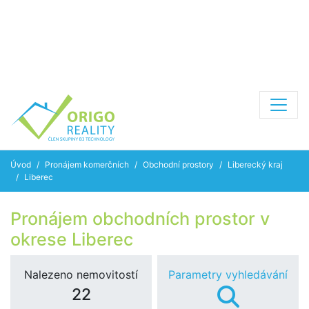
Úvod
Pronájem komerčních
Obchodní prostory
Liberecký kraj
Liberec
Pronájem obchodních prostor v
okrese Liberec
Nalezeno nemovitostí
Parametry vyhledávání
22