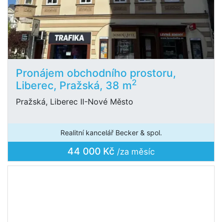
Pronájem obchodního prostoru,
2
Liberec, Pražská, 38 m
Pražská, Liberec II-Nové Město
Realitní kancelář Becker & spol.
44 000 Kč
/za měsíc