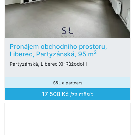
Pronájem obchodního prostoru,
2
Liberec, Partyzánská, 95 m
Partyzánská, Liberec XI-Růžodol I
S&L a partners
17 500 Kč
/za měsíc