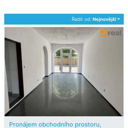
Řadit od:
Nejnovější
Pronájem obchodního prostoru,