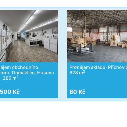
nájem obchodního
Pronájem skladu, Příchovi
2
toru, Domažlice, Husova
828 m
2
a, 285 m
 500 Kč
80 Kč