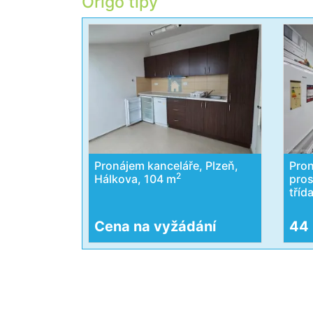
Origo tipy
Pronájem kanceláře, Plzeň,
Pro
2
Hálkova, 104 m
pros
tříd
Cena na vyžádání
44