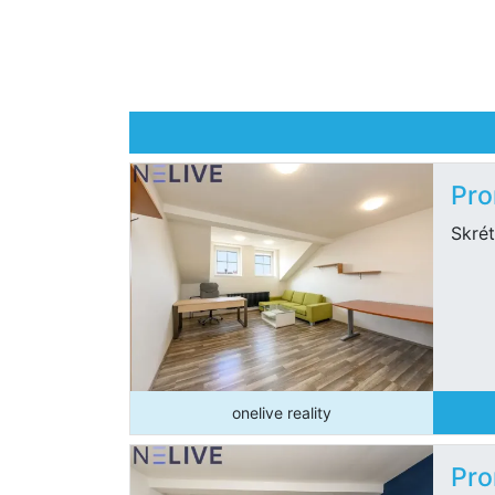
Pro
Skrét
onelive reality
Pro