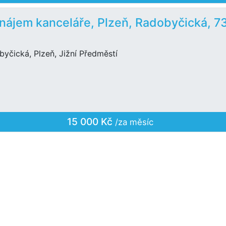
nájem kanceláře, Plzeň, Radobyčická, 7
yčická, Plzeň, Jižní Předměstí
15 000 Kč
/za měsíc