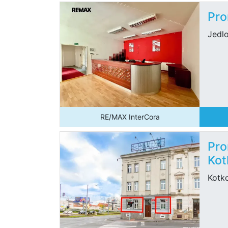
Pro
Jedl
RE/MAX InterCora
Pro
Kot
Kotko