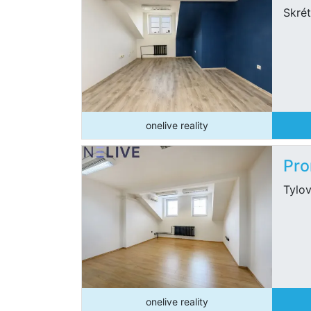
Skrét
onelive reality
Pro
Tylov
onelive reality