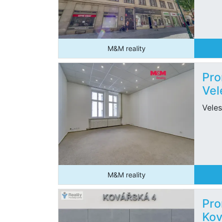
M&M reality
Pro
Vel
Veles
M&M reality
Pro
Kov