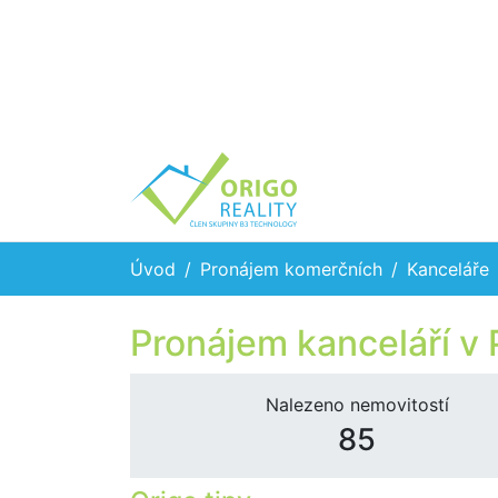
Úvod
Pronájem komerčních
Kanceláře
Pronájem kanceláří v 
Nalezeno nemovitostí
85