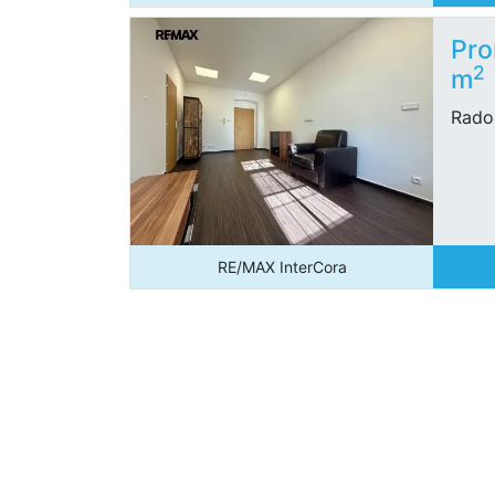
Pro
2
m
Radob
RE/MAX InterCora