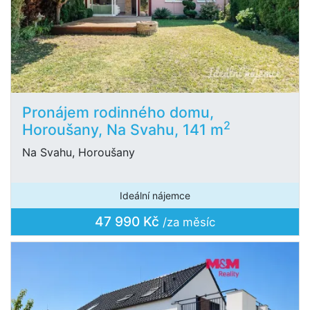
Pronájem rodinného domu,
2
Horoušany, Na Svahu, 141 m
Na Svahu, Horoušany
Ideální nájemce
47 990 Kč
/za měsíc