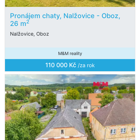
Pronájem chaty, Nalžovice - Oboz,
2
26 m
Nalžovice, Oboz
M&M reality
110 000 Kč
/za rok