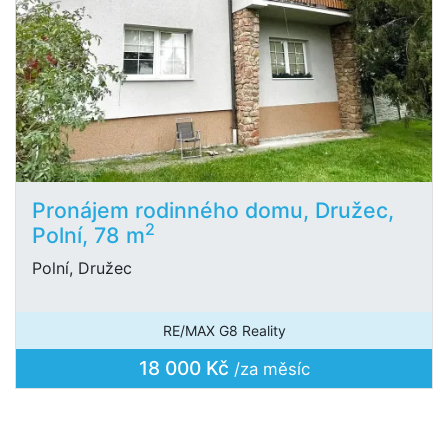
Pronájem rodinného domu, Družec,
2
Polní, 78 m
Polní, Družec
RE/MAX G8 Reality
18 000 Kč
/za měsíc