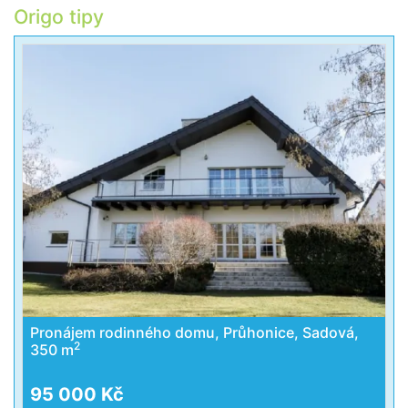
Origo tipy
Pronájem rodinného domu, Průhonice, Sadová,
2
350 m
95 000 Kč