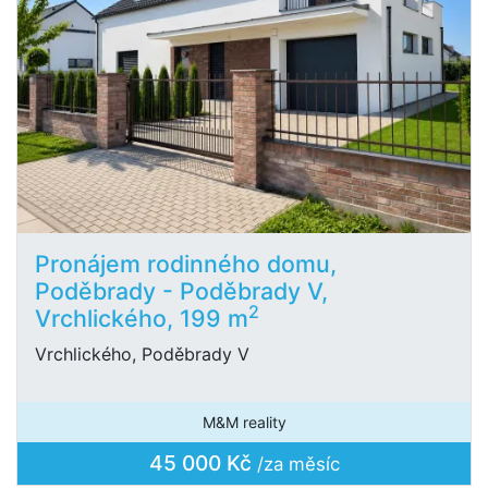
Pronájem rodinného domu,
Poděbrady - Poděbrady V,
2
Vrchlického, 199 m
Vrchlického, Poděbrady V
M&M reality
45 000 Kč
/za měsíc