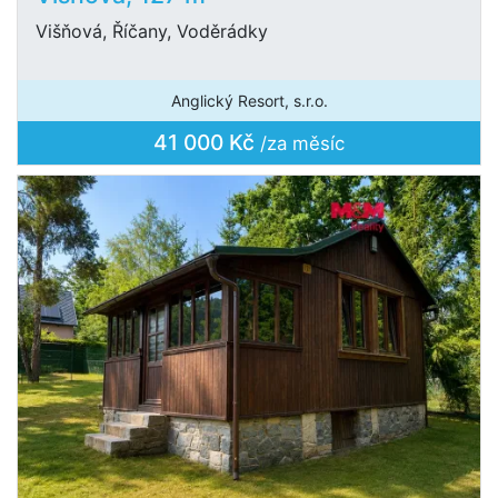
Višňová, Říčany, Voděrádky
Anglický Resort, s.r.o.
41 000 Kč
/za měsíc