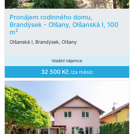
Pronájem rodinného domu,
Brandýsek - Olšany, Olšanská I, 100
2
m
Olšanská I, Brandýsek, Olšany
Ideální nájemce
32 500 Kč
/za měsíc