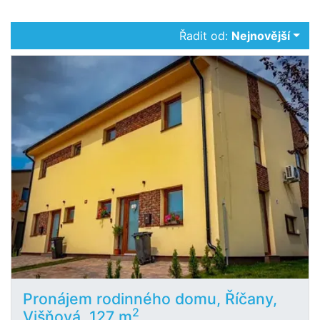
Řadit od:
Nejnovější
Pronájem rodinného domu, Říčany,
2
Višňová, 127 m