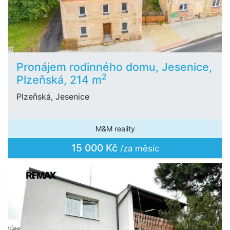
Pronájem rodinného domu, Jesenice,
2
Plzeňská, 214 m
Plzeňská, Jesenice
M&M reality
15 000 Kč
/za měsíc