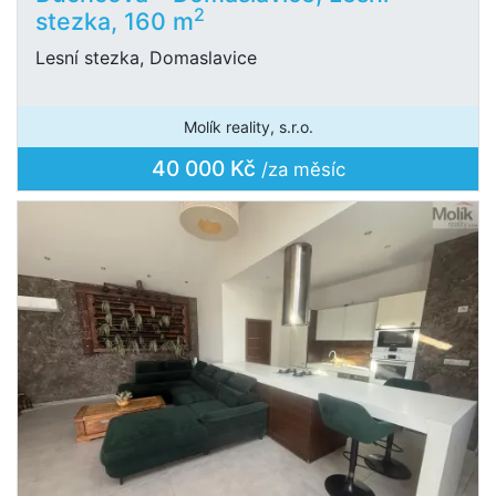
2
stezka, 160 m
Lesní stezka, Domaslavice
Molík reality, s.r.o.
40 000 Kč
/za měsíc