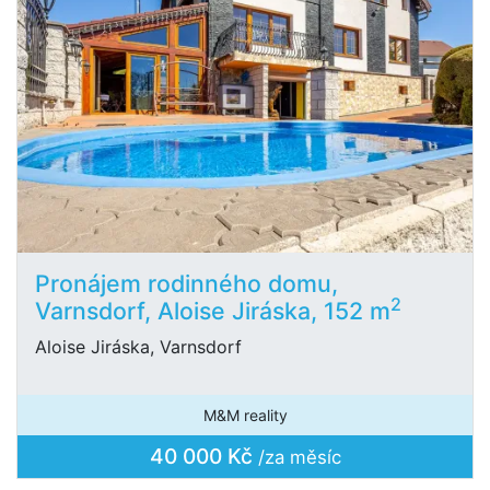
Pronájem rodinného domu,
2
Varnsdorf, Aloise Jiráska, 152 m
Aloise Jiráska, Varnsdorf
M&M reality
40 000 Kč
/za měsíc