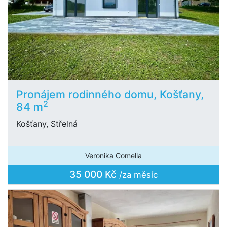
Pronájem rodinného domu, Košťany,
2
84 m
Košťany, Střelná
Veronika Comella
35 000 Kč
/za měsíc