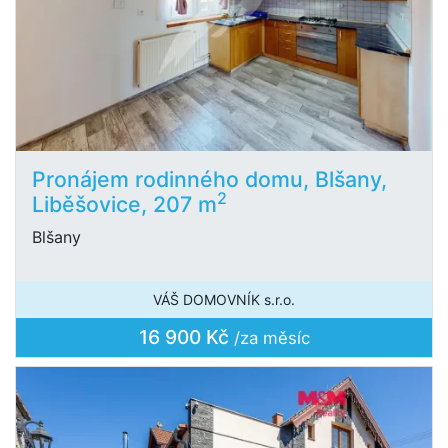
Pronájem rodinného domu, Blšany,
2
Liběšovice, 207 m
Blšany
VÁŠ DOMOVNÍK s.r.o.
16 900 Kč
/za měsíc