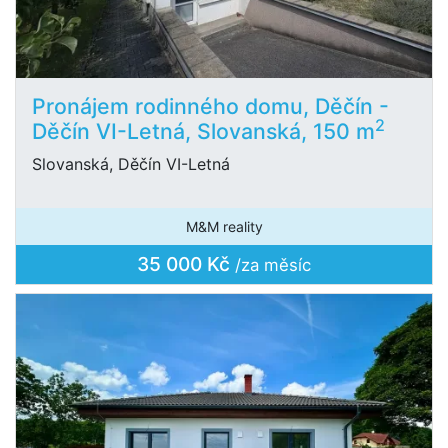
Pronájem rodinného domu, Děčín -
2
Děčín VI-Letná, Slovanská, 150 m
Slovanská, Děčín VI-Letná
M&M reality
35 000 Kč
/za měsíc