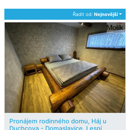
Řadit od:
Nejnovější
Pronájem rodinného domu, Háj u
Duchcova - Domaslavice, Lesní