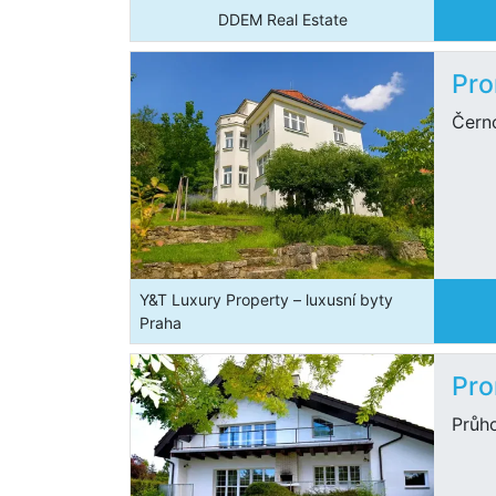
DDEM Real Estate
Pro
Čern
Y&T Luxury Property – luxusní byty
Praha
Pro
Průh