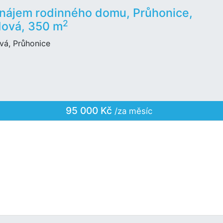
nájem rodinného domu, Průhonice,
2
ová, 350 m
vá, Průhonice
95 000 Kč
/za měsíc