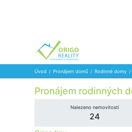
Úvod
Pronájem domů
Rodinné domy
Pronájem rodinných 
Nalezeno nemovitostí
24