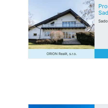
Pro
Sad
Sado
ORION Realit, s.r.o.