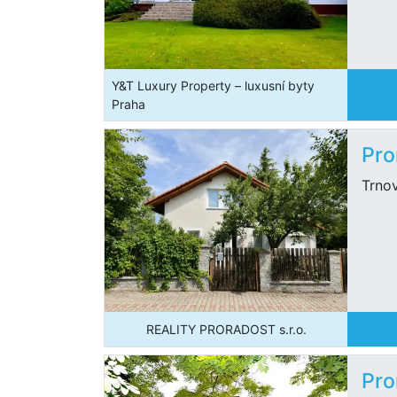
Y&T Luxury Property – luxusní byty
Praha
Pro
Trno
REALITY PRORADOST s.r.o.
Pro