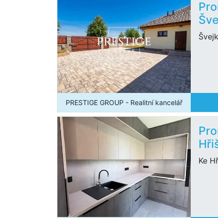
Pro
Šve
Švej
PRESTIGE GROUP - Realitní kancelář
Pro
Hři
Ke Hř