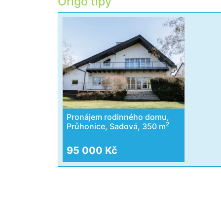
Origo tipy
Pronájem rodinného domu,
2
Průhonice, Sadová, 350 m
95 000 Kč