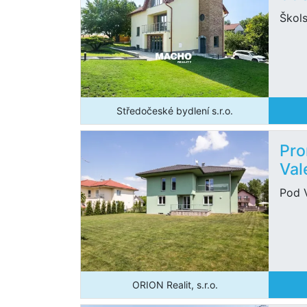
Škols
Středočeské bydlení s.r.o.
Pro
Val
Pod V
ORION Realit, s.r.o.