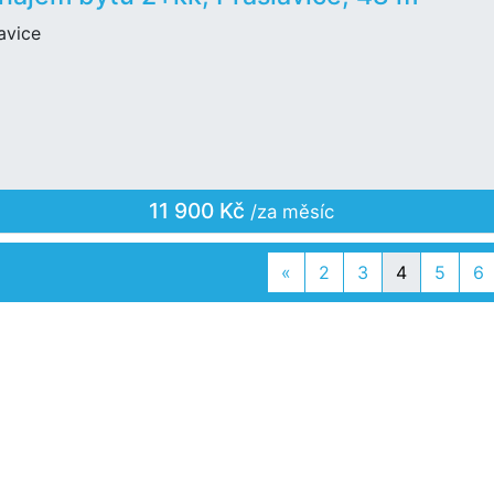
avice
11 900 Kč
/za měsíc
Previous
«
2
3
4
5
6