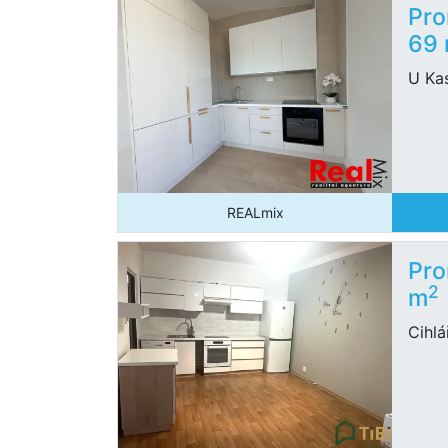
Pro
69
U Kas
REALmix
Pro
2
m
Cihlá