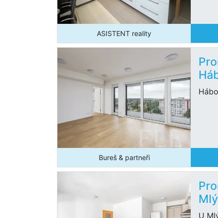
ASISTENT reality
Pro
Háb
Hábo
Bureš & partneři
Pro
Mlý
U Mlý