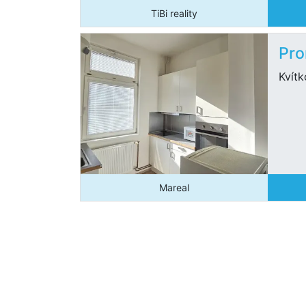
TiBi reality
Pro
Kvítk
Mareal