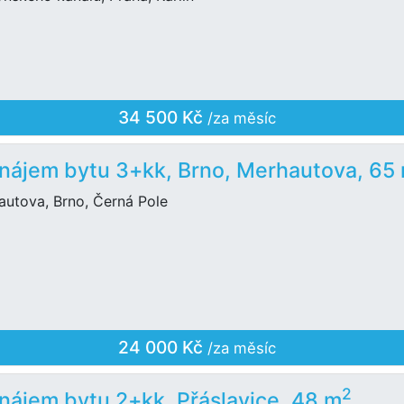
34 500 Kč
/za měsíc
nájem bytu 3+kk, Brno, Merhautova, 65
autova, Brno, Černá Pole
24 000 Kč
/za měsíc
2
nájem bytu 2+kk, Přáslavice, 48 m