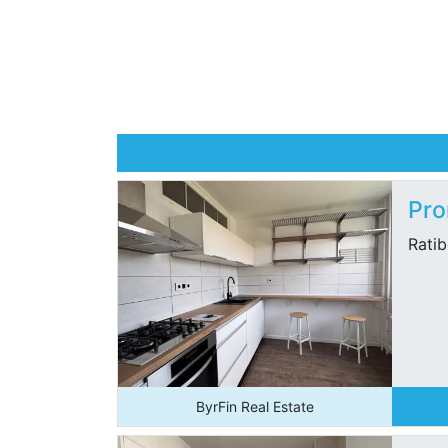
Pro
Rati
ByrFin Real Estate