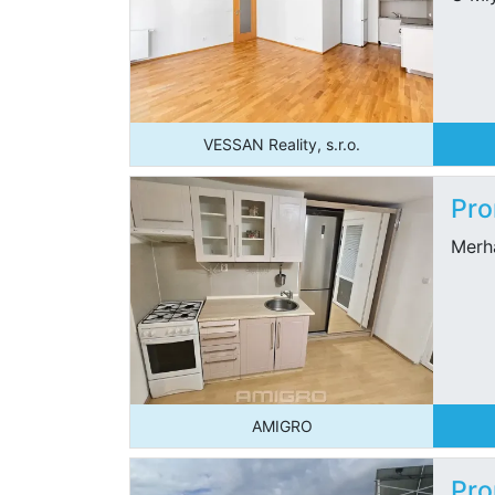
VESSAN Reality, s.r.o.
Pro
Merh
AMIGRO
Pro