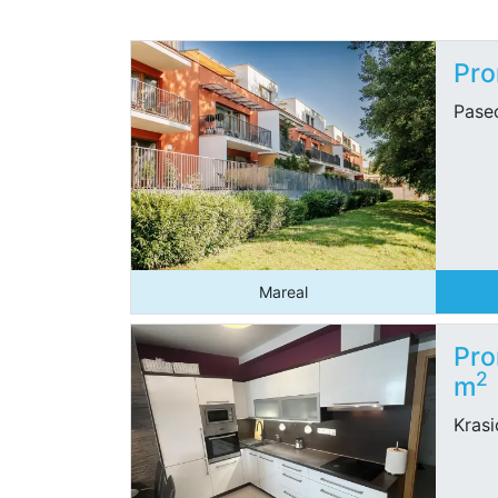
Pro
Pasec
Mareal
Pro
2
m
Krasi