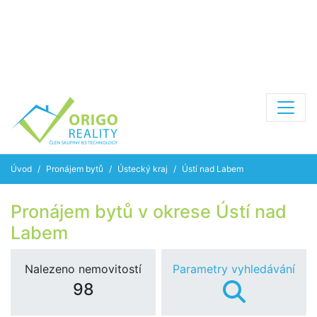
Úvod
Pronájem bytů
Ústecký kraj
Ústí nad Labem
Pronájem bytů v okrese Ústí nad
Labem
Nalezeno nemovitostí
Parametry vyhledávání
98