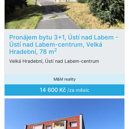
Pronájem bytu 3+1, Ústí nad Labem -
Ústí nad Labem-centrum, Velká
2
Hradební, 78 m
Velká Hradební, Ústí nad Labem-centrum
M&M reality
14 600 Kč
/za měsíc