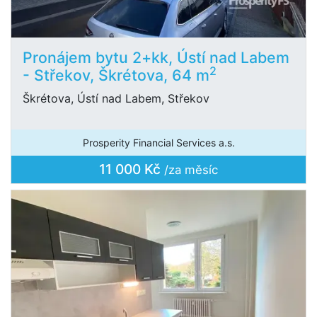
Pronájem bytu 2+kk, Ústí nad Labem
2
- Střekov, Škrétova, 64 m
Škrétova, Ústí nad Labem, Střekov
Prosperity Financial Services a.s.
11 000 Kč
/za měsíc