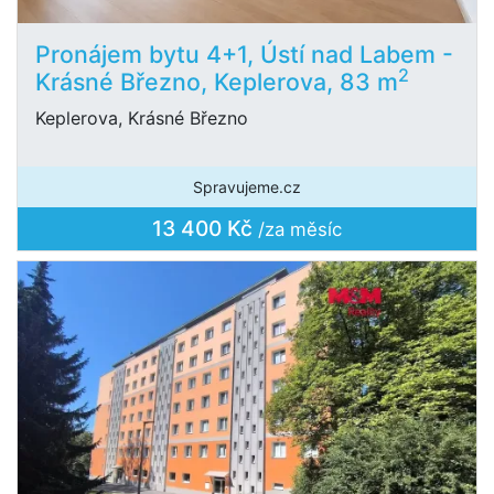
Pronájem bytu 4+1, Ústí nad Labem -
2
Krásné Březno, Keplerova, 83 m
Keplerova, Krásné Březno
Spravujeme.cz
13 400 Kč
/za měsíc