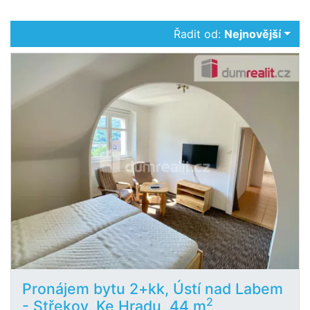
Řadit od:
Nejnovější
Pronájem bytu 2+kk, Ústí nad Labem
2
- Střekov, Ke Hradu, 44 m