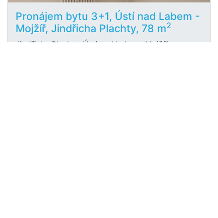
Pronájem bytu 3+1, Ústí nad Labem -
2
Mojžíř, Jindřicha Plachty, 78 m
Jindřicha Plachty, Ústí nad Labem, Mojžíř
RealitasFIN s.r.o.
10 500 Kč
/za měsíc
Previous
Next
«
1
2
3
4
5
»