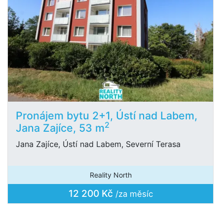
Pronájem bytu 2+1, Ústí nad Labem,
2
Jana Zajíce, 53 m
Jana Zajíce, Ústí nad Labem, Severní Terasa
Reality North
12 200 Kč
/za měsíc